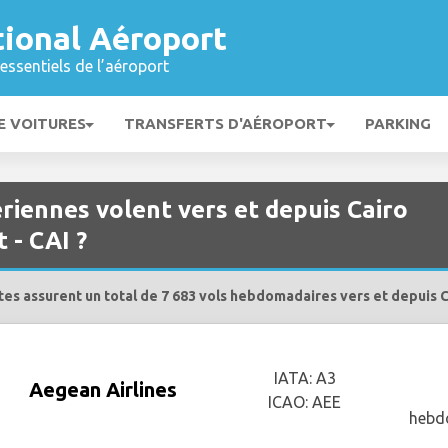
tional Aéroport
essentiels de l’aéroport
E VOITURES
TRANSFERTS D'AÉROPORT
PARKING
iennes volent vers et depuis Cairo
 - CAI ?
s assurent un total de 7 683 vols hebdomadaires vers et depuis Ca
IATA: A3
Aegean Airlines
ICAO: AEE
hebd