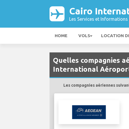
Cairo Interna
Les Services et Informations 
HOME
VOLS
LOCATION D
Quelles compagnies aér
International Aéroport
Les compagnies aériennes suivante