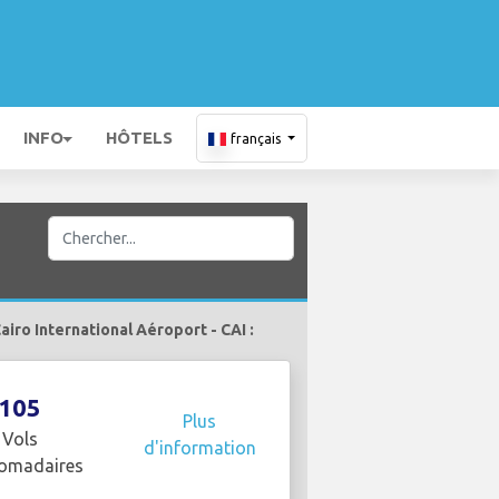
INFO
HÔTELS
français
iro International Aéroport - CAI :
105
Plus
Vols
d'information
omadaires