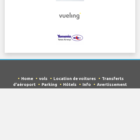
Home
vols
Location de voitures
Transferts
d'aéroport
Parking
Hôtels
Info
Avertissement
Détails de confidentialité
Sitemap
COPYRIGHT © 2026 Try Quantum OU trading as
"TripTQ" and cairointernationalairport.net (also known
as TripTQ Cairo International Aéroport) / All Rights
Reserved.
AVERTISSEMENT - ce site n'est pas le site officiel de Cairo