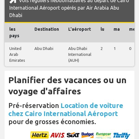
Vols réguliers hebdomadaires au départ de Cairo
International Aéroport opérés par Air Arabia Abu
Dhabi
les
Destination
L'aéroport
lu
ma
me
pays
United
Abu Dhabi
Abu Dhabi
2
1
0
Arab
International
Emirates
(AUH)
Planifier des vacances ou un
voyage d'affaires
Pré-réservation
Location de voiture
chez Cairo International Aéroport
pour de grosses économies.