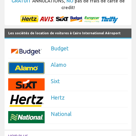
GRATUIT
ANNULATIONS,
NO
pas de frais de carte de
credit!
Les sociétés de location de voitures à Cairo International Aéroport
Budget
Alamo
Sixt
Hertz
National