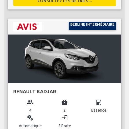
CONSULTEZ LES DÉTAILS...
BERLINE INTERMÉDIAIRE
RENAULT KADJAR
group
business_center
local_gas_station
4
2
Essence
miscellaneous_services
login
Automatique
5 Porte