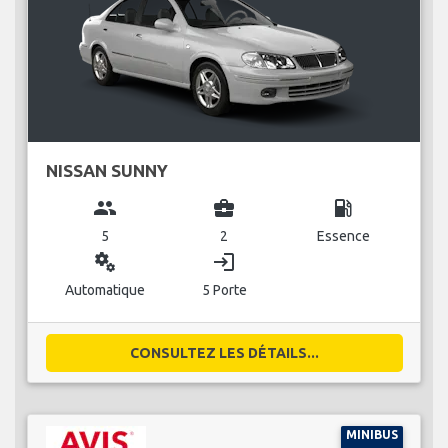
NISSAN SUNNY
group
business_center
local_gas_station
5
2
Essence
miscellaneous_services
login
Automatique
5 Porte
CONSULTEZ LES DÉTAILS...
MINIBUS