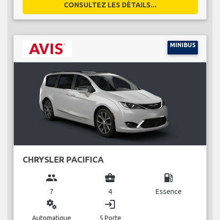
CONSULTEZ LES DÉTAILS...
MINIBUS
CHRYSLER PACIFICA
group
business_center
local_gas_station
7
4
Essence
miscellaneous_services
login
Automatique
5 Porte