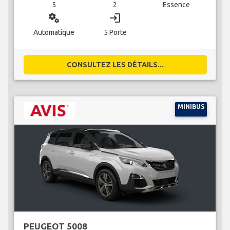
5
2
Essence
miscellaneous_services
login
Automatique
5 Porte
CONSULTEZ LES DÉTAILS...
MINIBUS
PEUGEOT 5008