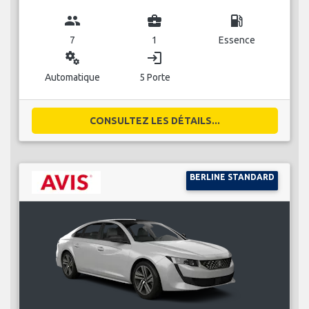
group
business_center
local_gas_station
7
1
Essence
miscellaneous_services
login
Automatique
5 Porte
CONSULTEZ LES DÉTAILS...
BERLINE STANDARD