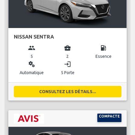
NISSAN SENTRA
group
business_center
local_gas_station
5
2
Essence
miscellaneous_services
login
Automatique
5 Porte
CONSULTEZ LES DÉTAILS...
COMPACTE