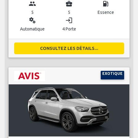
group
business_center
local_gas_station
5
5
Essence
miscellaneous_services
login
Automatique
4 Porte
CONSULTEZ LES DÉTAILS...
EXOTIQUE