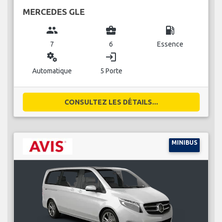
MERCEDES GLE
group
business_center
local_gas_station
7
6
Essence
miscellaneous_services
login
Automatique
5 Porte
CONSULTEZ LES DÉTAILS...
MINIBUS