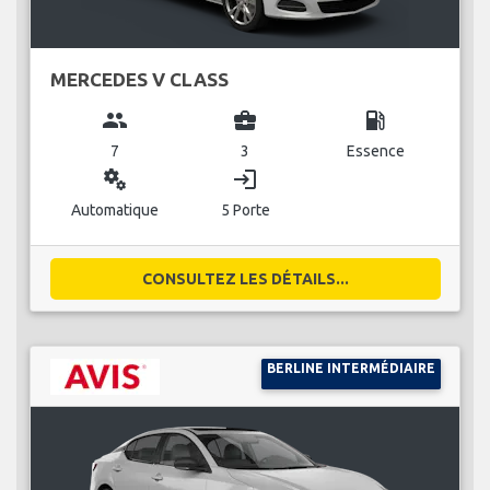
MERCEDES V CLASS
group
business_center
local_gas_station
7
3
Essence
miscellaneous_services
login
Automatique
5 Porte
CONSULTEZ LES DÉTAILS...
BERLINE INTERMÉDIAIRE