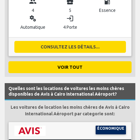
group
business_center
local_gas_station
4
5
Essence
miscellaneous_services
login
Automatique
4 Porte
CONSULTEZ LES DÉTAILS...
VOIR TOUT
Quelles sont les locations de voitures les moins chères
disponibles de Avis à Cairo International Aéroport?
Les voitures de location les moins chères de Avis à Cairo
International Aéroport par categorie sont:
ÉCONOMIQUE