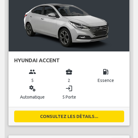
HYUNDAI ACCENT
group
business_center
local_gas_station
5
2
Essence
miscellaneous_services
login
Automatique
5 Porte
CONSULTEZ LES DÉTAILS...