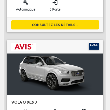
miscellaneous_services
login
Automatique
5 Porte
CONSULTEZ LES DÉTAILS...
LUXE
VOLVO XC90