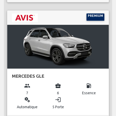
PREMIUM
MERCEDES GLE
group
business_center
local_gas_station
7
6
Essence
miscellaneous_services
login
Automatique
5 Porte