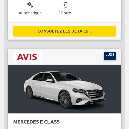
miscellaneous_services
login
Automatique
5 Porte
CONSULTEZ LES DÉTAILS...
LUXE
MERCEDES E CLASS