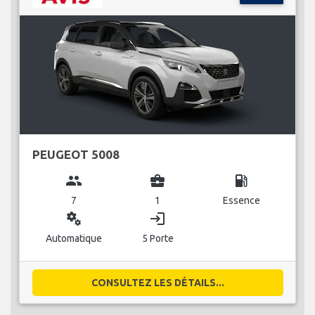
PEUGEOT 5008
group
business_center
local_gas_station
7
1
Essence
miscellaneous_services
login
Automatique
5 Porte
CONSULTEZ LES DÉTAILS...