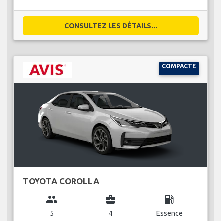
CONSULTEZ LES DÉTAILS...
COMPACTE
TOYOTA COROLLA
group
business_center
local_gas_station
5
4
Essence