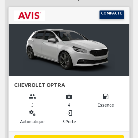
COMPACTE
CHEVROLET OPTRA
group
business_center
local_gas_station
5
4
Essence
miscellaneous_services
login
Automatique
5 Porte