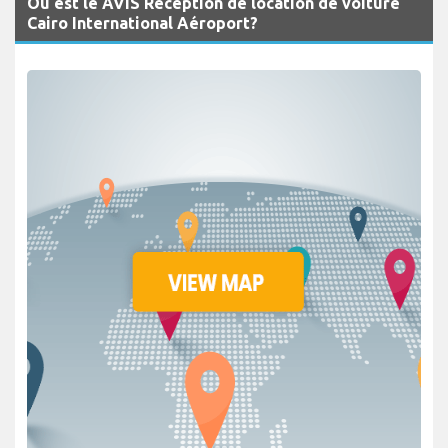
Où est le AVIS Réception de location de voiture
Cairo International Aéroport?