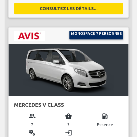
CONSULTEZ LES DÉTAILS...
MONOSPACE 7 PERSONNES
MERCEDES V CLASS
group
business_center
local_gas_station
7
3
Essence
miscellaneous_services
login