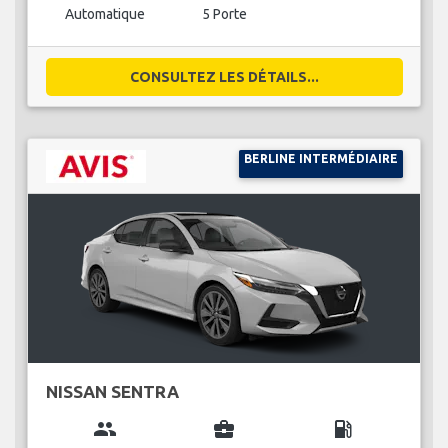
Automatique
5 Porte
CONSULTEZ LES DÉTAILS...
BERLINE INTERMÉDIAIRE
NISSAN SENTRA
group
business_center
local_gas_station