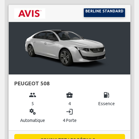
BERLINE STANDARD
PEUGEOT 508
group
business_center
local_gas_station
5
4
Essence
miscellaneous_services
login
Automatique
4 Porte