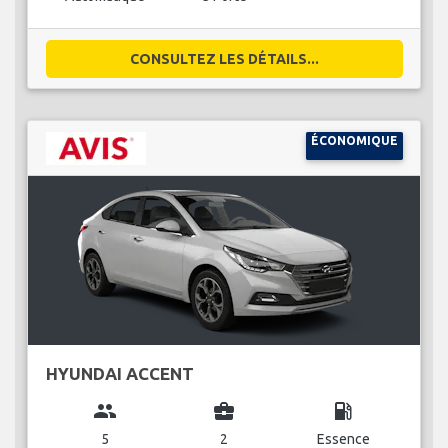
CONSULTEZ LES DÉTAILS...
ÉCONOMIQUE
HYUNDAI ACCENT
group
business_center
local_gas_station
5
2
Essence