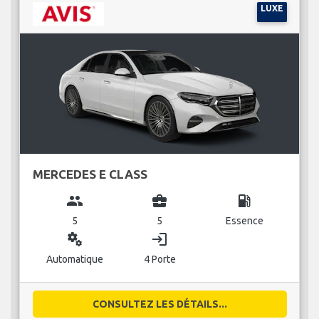
LUXE
MERCEDES E CLASS
group
business_center
local_gas_station
5
5
Essence
miscellaneous_services
login
Automatique
4 Porte
CONSULTEZ LES DÉTAILS...