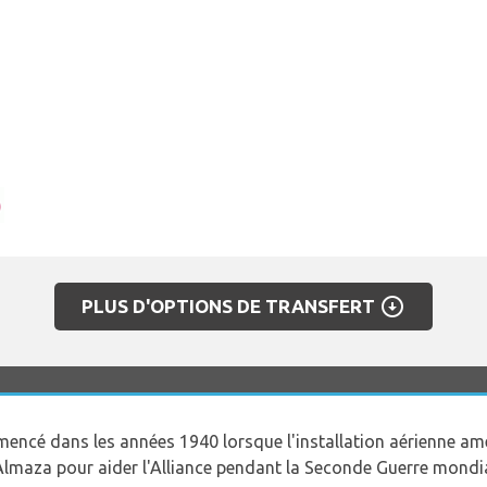
arrow_circle_down
PLUS D'OPTIONS DE TRANSFERT
ncé dans les années 1940 lorsque l'installation aérienne amér
'Almaza pour aider l'Alliance pendant la Seconde Guerre mondia