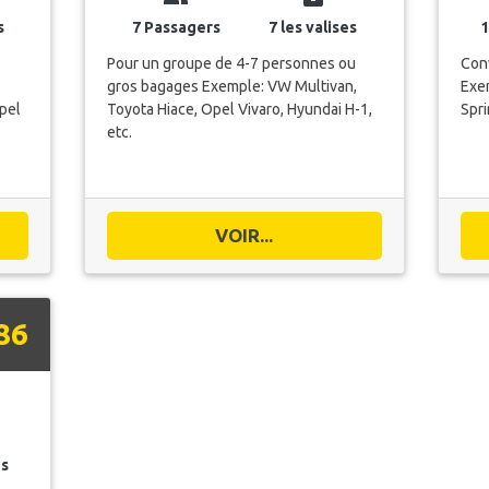
s
7 Passagers
7 les valises
1
Pour un groupe de 4-7 personnes ou
Conv
gros bagages Exemple: VW Multivan,
Exem
pel
Toyota Hiace, Opel Vivaro, Hyundai H-1,
Spri
etc.
VOIR...
86
es