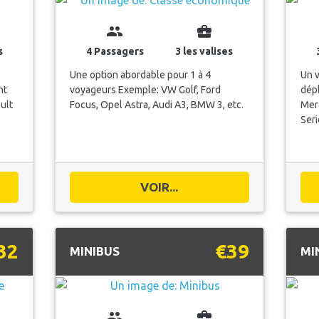
group
business_center
s
4 Passagers
3 les valises
Une option abordable pour 1 à 4
Un v
nt
voyageurs Exemple: VW Golf, Ford
dép
ult
Focus, Opel Astra, Audi A3, BMW 3, etc.
Mer
Seri
VOIR...
32
€39
MINIBUS
MI
group
business_center