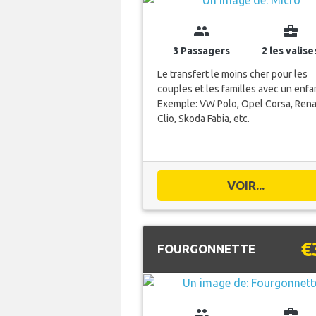
group
business_center
3 Passagers
2 les valise
Le transfert le moins cher pour les
couples et les familles avec un enfa
Exemple: VW Polo, Opel Corsa, Rena
Clio, Skoda Fabia, etc.
VOIR...
€
FOURGONNETTE
group
business_center