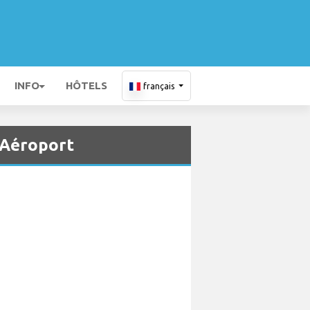
INFO
HÔTELS
français
l Aéroport