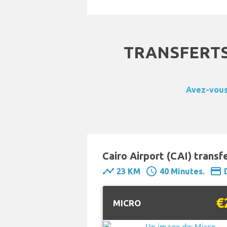
TRANSFERTS
Avez-vous 
Cairo Airport (CAI) transf
timeline
schedule
payment
23 KM
40 Minutes.
€
MICRO