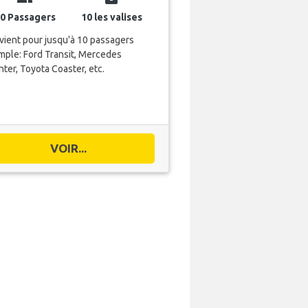
0 Passagers
10 les valises
ient pour jusqu'à 10 passagers
ple: Ford Transit, Mercedes
nter, Toyota Coaster, etc.
VOIR...