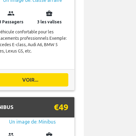
group
business_center
3 Passagers
3 les valises
éhicule confortable pour les
lacements professionnels Exemple:
cedes E-class, Audi A6, BMW 5
es, Lexus GS, etc.
VOIR...
€49
NIBUS
group
business_center