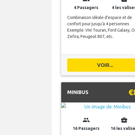
4 Passagers
4 les valise
Combinaison idéale d'espace et de
confort pour jusqu'à 4 personnes
Exemple: VW Touran, Ford Galaxy, O
Zefira, Peugeot 807, etc.
VOIR...
€
MINIBUS
group
business_center
16 Passagers
16 les valis