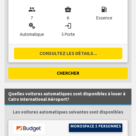
group
business_center
local_gas_station
7
6
Essence
miscellaneous_services
login
Automatique
5 Porte
CONSULTEZ LES DÉTAILS...
CHERCHER
Quelles voitures automatiques sont disponibles à louer à
Cairo International Aéroport?
Les voitures automatiques suivantes sont disponibles
MONOSPACE 5 PERSONNES