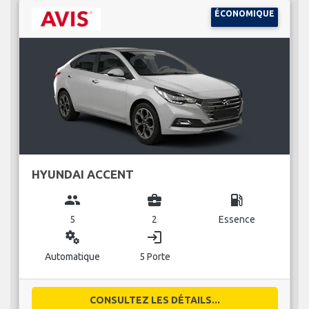
ÉCONOMIQUE
HYUNDAI ACCENT
group
business_center
local_gas_station
5
2
Essence
miscellaneous_services
login
Automatique
5 Porte
CONSULTEZ LES DÉTAILS...