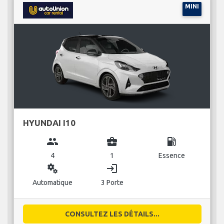
MINI
HYUNDAI I10
group
business_center
local_gas_station
4
1
Essence
miscellaneous_services
login
Automatique
3 Porte
CONSULTEZ LES DÉTAILS...