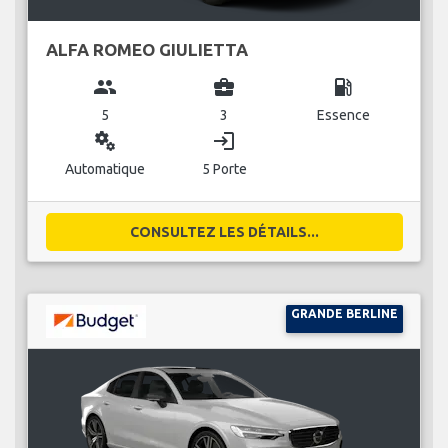
ALFA ROMEO GIULIETTA
group
business_center
local_gas_station
5
3
Essence
miscellaneous_services
login
Automatique
5 Porte
CONSULTEZ LES DÉTAILS...
GRANDE BERLINE