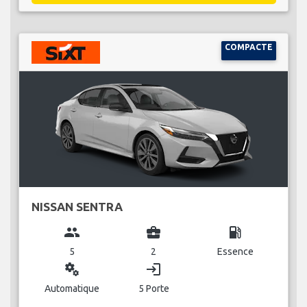
COMPACTE
NISSAN SENTRA
group
business_center
local_gas_station
5
2
Essence
miscellaneous_services
login
Automatique
5 Porte