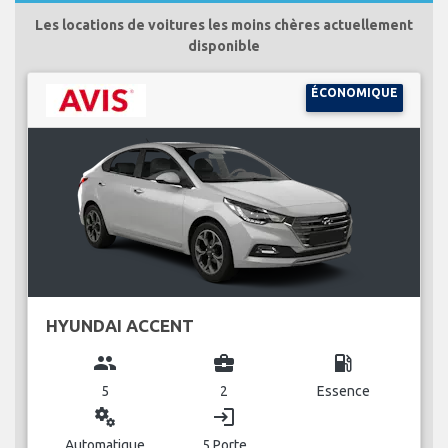
Les locations de voitures les moins chères actuellement
disponible
ÉCONOMIQUE
HYUNDAI ACCENT
group
business_center
local_gas_station
5
2
Essence
miscellaneous_services
login
Automatique
5 Porte