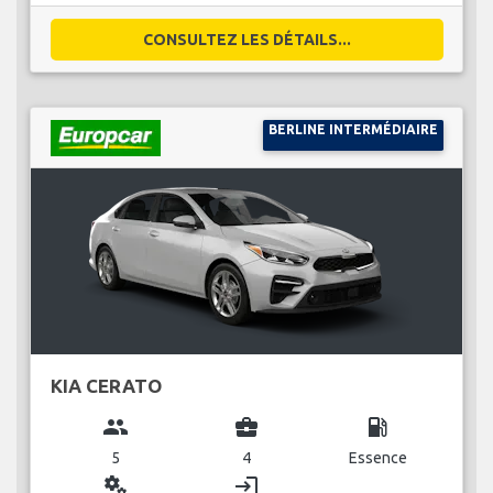
CONSULTEZ LES DÉTAILS...
BERLINE INTERMÉDIAIRE
KIA CERATO
group
business_center
local_gas_station
5
4
Essence
miscellaneous_services
login