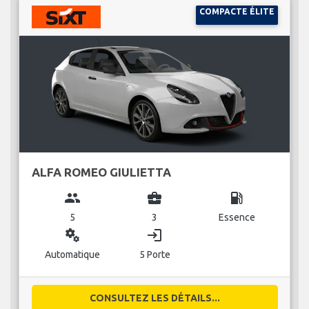
COMPACTE ÉLITE
ALFA ROMEO GIULIETTA
group
business_center
local_gas_station
5
3
Essence
miscellaneous_services
login
Automatique
5 Porte
CONSULTEZ LES DÉTAILS...