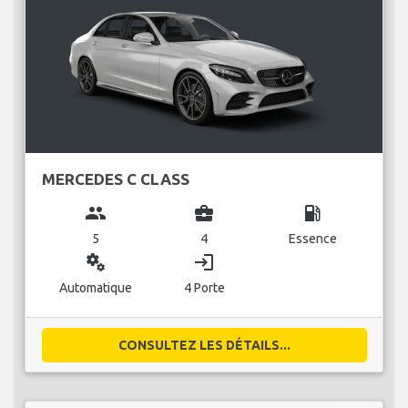
MERCEDES C CLASS
group
business_center
local_gas_station
5
4
Essence
miscellaneous_services
login
Automatique
4 Porte
CONSULTEZ LES DÉTAILS...