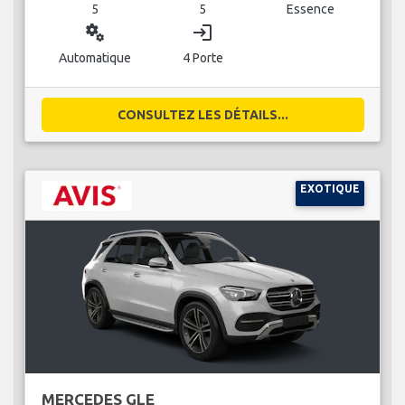
5
5
Essence
miscellaneous_services
login
Automatique
4 Porte
CONSULTEZ LES DÉTAILS...
EXOTIQUE
MERCEDES GLE