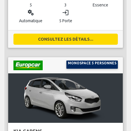
5
3
Essence
miscellaneous_services
login
Automatique
5 Porte
CONSULTEZ LES DÉTAILS...
MONOSPACE 5 PERSONNES