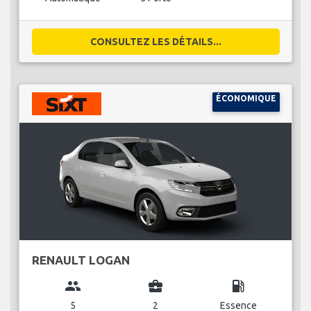
CONSULTEZ LES DÉTAILS...
ÉCONOMIQUE
RENAULT LOGAN
group
business_center
local_gas_station
5
2
Essence