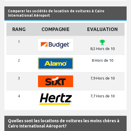
Comparer les sociétés de location de voitures à Cairo
International Aéroport
RANG
COMPAGNIE
EVALUATION
emoji_events
1
8,5 Hors de 10
2
8 Hors de 10
3
7,9 Hors de 10
4
7,7 Hors de 10
Quelles sont les locations de voitures les moins chères à
Cairo International Aéroport?