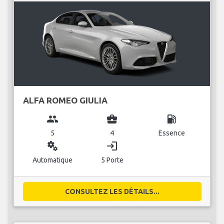
ALFA ROMEO GIULIA
group
business_center
local_gas_station
5
4
Essence
miscellaneous_services
login
Automatique
5 Porte
CONSULTEZ LES DÉTAILS...