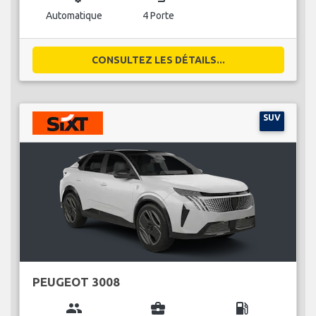
Automatique
4 Porte
CONSULTEZ LES DÉTAILS...
SUV
PEUGEOT 3008
group
business_center
local_gas_station