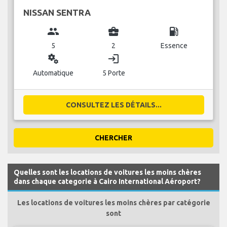
NISSAN SENTRA
group
business_center
local_gas_station
5
2
Essence
miscellaneous_services
login
Automatique
5 Porte
CONSULTEZ LES DÉTAILS...
CHERCHER
Quelles sont les locations de voitures les moins chères
dans chaque categorie à Cairo International Aéroport?
Les locations de voitures les moins chères par catégorie
sont