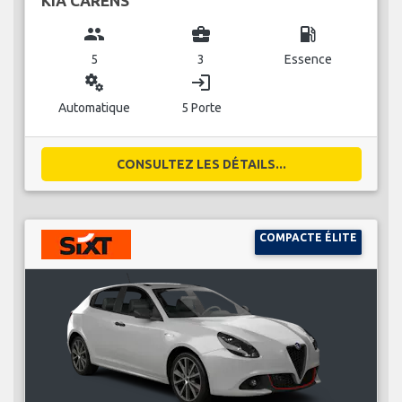
KIA CARENS
group
business_center
local_gas_station
5
3
Essence
miscellaneous_services
login
Automatique
5 Porte
CONSULTEZ LES DÉTAILS...
COMPACTE ÉLITE