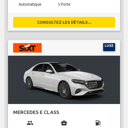
Automatique
5 Porte
CONSULTEZ LES DÉTAILS...
LUXE
MERCEDES E CLASS
group
business_center
local_gas_station