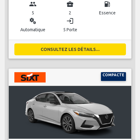
group
business_center
local_gas_station
5
2
Essence
miscellaneous_services
login
Automatique
5 Porte
CONSULTEZ LES DÉTAILS...
COMPACTE