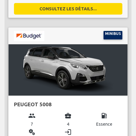
CONSULTEZ LES DÉTAILS...
MINIBUS
PEUGEOT 5008
group
business_center
local_gas_station
7
4
Essence
miscellaneous_services
login