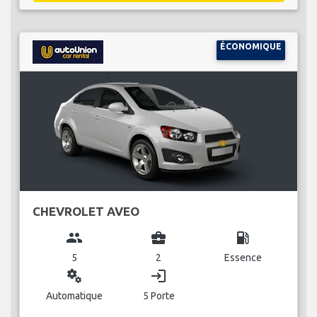
ÉCONOMIQUE
CHEVROLET AVEO
group
business_center
local_gas_station
5
2
Essence
miscellaneous_services
login
Automatique
5 Porte