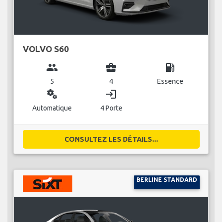
VOLVO S60
group
business_center
local_gas_station
5
4
Essence
miscellaneous_services
login
Automatique
4 Porte
CONSULTEZ LES DÉTAILS...
BERLINE STANDARD