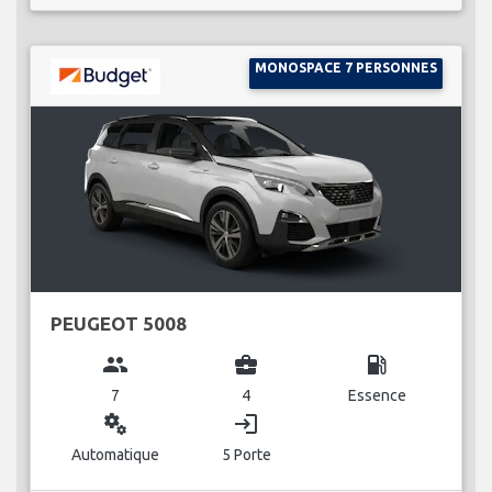
MONOSPACE 7 PERSONNES
PEUGEOT 5008
group
business_center
local_gas_station
7
4
Essence
miscellaneous_services
login
Automatique
5 Porte