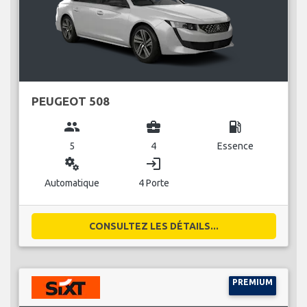
PEUGEOT 508
group
business_center
local_gas_station
5
4
Essence
miscellaneous_services
login
Automatique
4 Porte
CONSULTEZ LES DÉTAILS...
PREMIUM