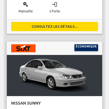
miscellaneous_services
login
Manuelle
5 Porte
CONSULTEZ LES DÉTAILS...
ÉCONOMIQUE
NISSAN SUNNY