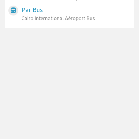
Par Bus
directions_bus
Cairo International Aéroport Bus