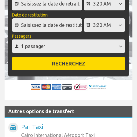
Date de restitution
Passagers
RECHERCHEZ
Autres options de transfert
Par Taxi
local_taxi
Cairo International Aéroport Taxi