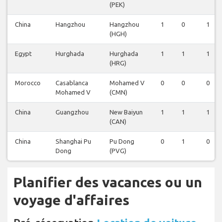
(PEK)
China
Hangzhou
Hangzhou
1
0
1
(HGH)
Egypt
Hurghada
Hurghada
1
1
1
(HRG)
Morocco
Casablanca
Mohamed V
0
0
0
Mohamed V
(CMN)
China
Guangzhou
New Baiyun
1
1
1
(CAN)
China
Shanghai Pu
Pu Dong
0
1
0
Dong
(PVG)
Planifier des vacances ou un
voyage d'affaires