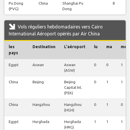
Pu Dong
China
Shanghai Pu
8
(PVG)
Dong
Vols réguliers hebdomadaires vers Cairo
International Aéroport opérés par Air China
les
Destination
L'aéroport
lu
ma
me
pays
Egypt
Aswan
Aswan
0
0
1
(ASW)
China
Beijing
Beijing
0
1
1
Capital Int.
(PEK)
China
Hangzhou
Hangzhou
0
1
0
(HGH)
Egypt
Hurghada
Hurghada
1
1
1
(HRG)