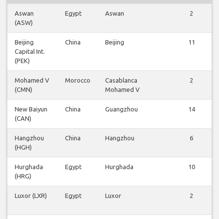
Aswan
Egypt
Aswan
2
(ASW)
Beijing
China
Beijing
11
Capital Int.
(PEK)
Mohamed V
Morocco
Casablanca
2
(CMN)
Mohamed V
New Baiyun
China
Guangzhou
14
(CAN)
Hangzhou
China
Hangzhou
6
(HGH)
Hurghada
Egypt
Hurghada
10
(HRG)
Luxor (LXR)
Egypt
Luxor
2