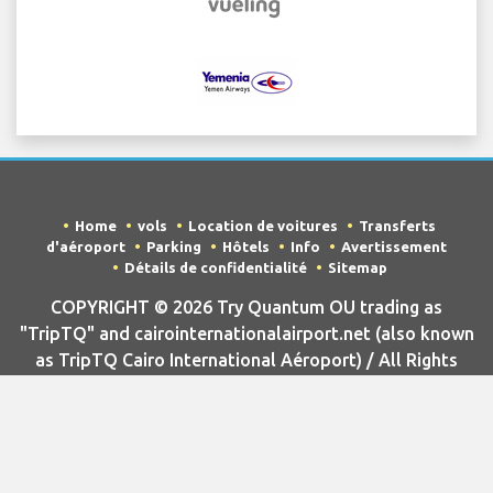
Home
vols
Location de voitures
Transferts
d'aéroport
Parking
Hôtels
Info
Avertissement
Détails de confidentialité
Sitemap
COPYRIGHT © 2026 Try Quantum OU trading as
"TripTQ" and cairointernationalairport.net (also known
as TripTQ Cairo International Aéroport) / All Rights
Reserved.
AVERTISSEMENT - ce site n'est pas le site officiel de Cairo
International Aéroport