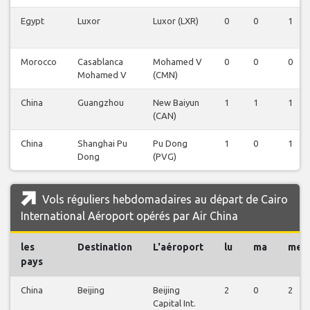
Egypt
Luxor
Luxor (LXR)
0
0
1
Morocco
Casablanca
Mohamed V
0
0
0
Mohamed V
(CMN)
China
Guangzhou
New Baiyun
1
1
1
(CAN)
China
Shanghai Pu
Pu Dong
1
0
1
Dong
(PVG)
Vols réguliers hebdomadaires au départ de Cairo
International Aéroport opérés par Air China
les
Destination
L'aéroport
lu
ma
me
pays
China
Beijing
Beijing
2
0
2
Capital Int.