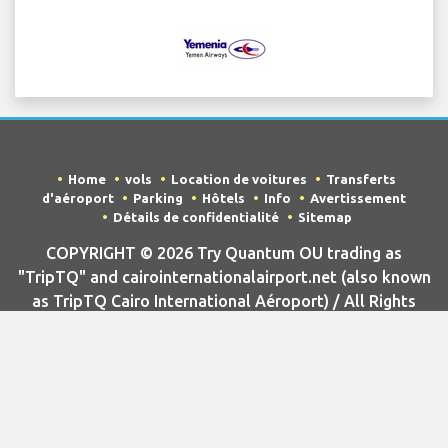
Home
vols
Location de voitures
Transferts
d'aéroport
Parking
Hôtels
Info
Avertissement
Détails de confidentialité
Sitemap
COPYRIGHT © 2026 Try Quantum OU trading as
"TripTQ" and cairointernationalairport.net (also known
as TripTQ Cairo International Aéroport) / All Rights
Reserved.
AVERTISSEMENT - ce site n'est pas le site officiel de Cairo
International Aéroport