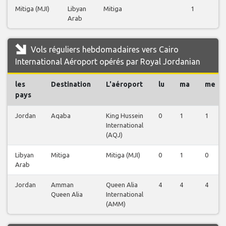
Mitiga (MJI)
Libyan
Mitiga
1
Arab
Vols réguliers hebdomadaires vers Cairo
International Aéroport opérés par Royal Jordanian
les
Destination
L'aéroport
lu
ma
me
pays
Jordan
Aqaba
King Hussein
0
1
1
International
(AQJ)
Libyan
Mitiga
Mitiga (MJI)
0
1
0
Arab
Jordan
Amman
Queen Alia
4
4
4
Queen Alia
International
(AMM)