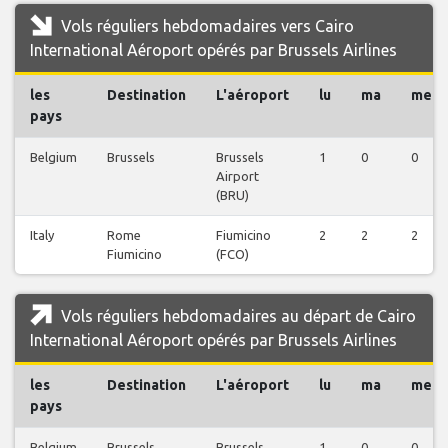
Vols réguliers hebdomadaires vers Cairo
International Aéroport opérés par Brussels Airlines
les
Destination
L'aéroport
lu
ma
me
pays
Belgium
Brussels
Brussels
1
0
0
Airport
(BRU)
Italy
Rome
Fiumicino
2
2
2
Fiumicino
(FCO)
Vols réguliers hebdomadaires au départ de Cairo
International Aéroport opérés par Brussels Airlines
les
Destination
L'aéroport
lu
ma
me
pays
Belgium
Brussels
Brussels
1
0
0