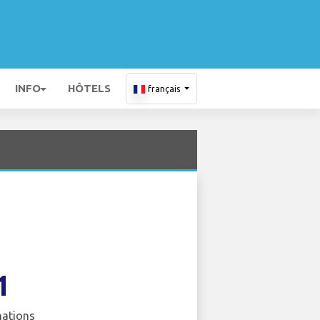
INFO
HÔTELS
français
1
nations