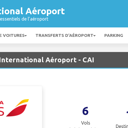
tional Aéroport
essentiels de l’aéroport
E VOITURES
TRANSFERTS D'AÉROPORT
PARKING
 International Aéroport - CAI
6
Vols
Desti