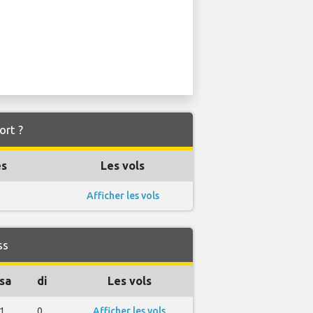
ort ?
es
Les vols
Afficher les vols
ss
sa
di
Les vols
1
0
Afficher les vols