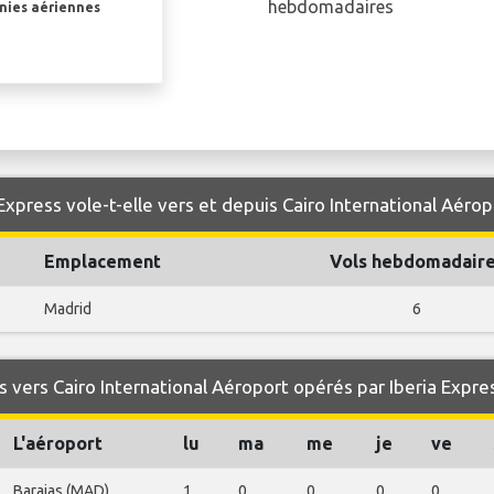
hebdomadaires
gnies aériennes
Express vole-t-elle vers et depuis Cairo International Aérop
Emplacement
Vols hebdomadair
Madrid
6
 vers Cairo International Aéroport opérés par Iberia Expre
L'aéroport
lu
ma
me
je
ve
Barajas (MAD)
1
0
0
0
0