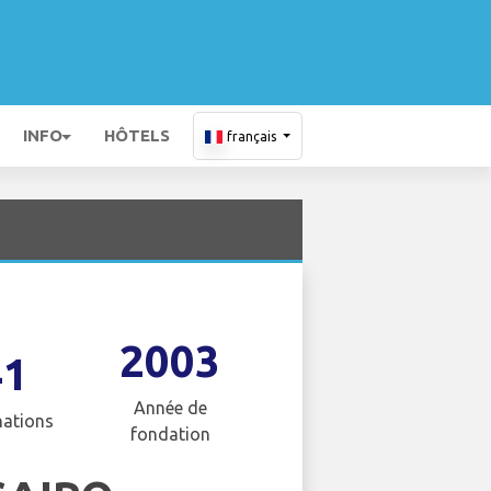
INFO
HÔTELS
français
2003
41
Année de
nations
fondation