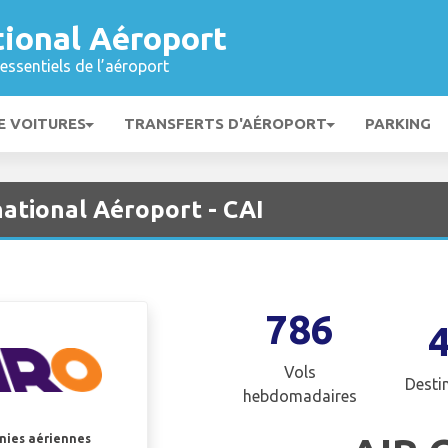
tional Aéroport
essentiels de l’aéroport
E VOITURES
TRANSFERTS D'AÉROPORT
PARKING
national Aéroport - CAI
786
Vols
Desti
hebdomadaires
gnies aériennes