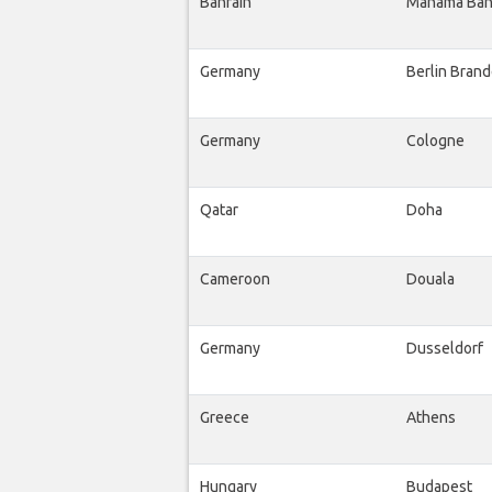
Bahrain
Manama Bah
Germany
Berlin Bran
Germany
Cologne
Qatar
Doha
Cameroon
Douala
Germany
Dusseldorf
Greece
Athens
Hungary
Budapest