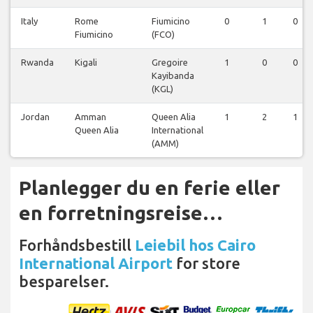
Italy
Rome
Fiumicino
0
1
0
Fiumicino
(FCO)
Rwanda
Kigali
Gregoire
1
0
0
Kayibanda
(KGL)
Jordan
Amman
Queen Alia
1
2
1
Queen Alia
International
(AMM)
Planlegger du en ferie eller
en forretningsreise…
Forhåndsbestill
Leiebil hos Cairo
International Airport
for store
besparelser.