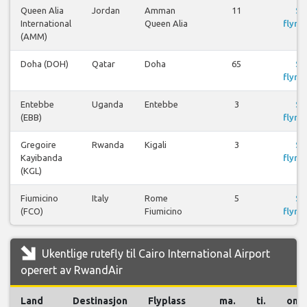
Queen Alia
Jordan
Amman
11
Se
International
Queen Alia
flyrei
(AMM)
Doha (DOH)
Qatar
Doha
65
Se
flyrei
Entebbe
Uganda
Entebbe
3
Se
(EBB)
flyrei
Gregoire
Rwanda
Kigali
3
Se
Kayibanda
flyrei
(KGL)
Fiumicino
Italy
Rome
5
Se
(FCO)
Fiumicino
flyrei
Ukentlige rutefly til Cairo International Airport
operert av RwandAir
Land
Destinasjon
Flyplass
ma.
ti.
on.