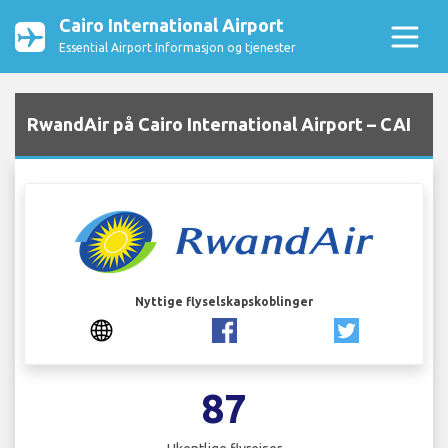
Cairo International Airport
Essential Airport Informasjon og tjenester
RwandAir på Cairo International Airport – CAI
Nyttige flyselskapskoblinger
87