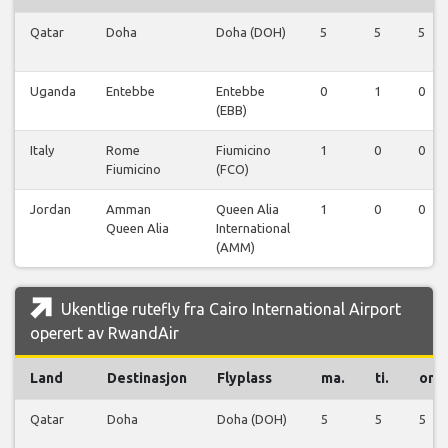
Qatar
Doha
Doha (DOH)
5
5
5
Uganda
Entebbe
Entebbe
0
1
0
(EBB)
Italy
Rome
Fiumicino
1
0
0
Fiumicino
(FCO)
Jordan
Amman
Queen Alia
1
0
0
Queen Alia
International
(AMM)
Ukentlige rutefly fra Cairo International Airport
operert av RwandAir
Land
Destinasjon
Flyplass
ma.
ti.
on.
Qatar
Doha
Doha (DOH)
5
5
5