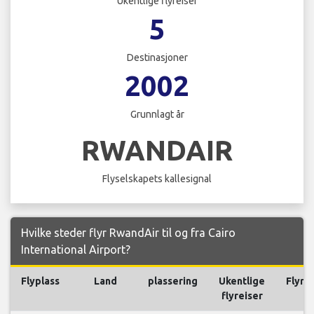
Ukentlige flyreiser
5
Destinasjoner
2002
Grunnlagt år
RWANDAIR
Flyselskapets kallesignal
Hvilke steder flyr RwandAir til og fra Cairo
International Airport?
Flyplass
Land
plassering
Ukentlige
Flyre
flyreiser