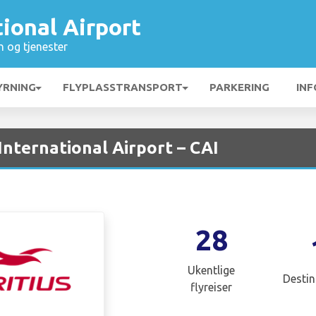
tional Airport
n og tjenester
YRNING
FLYPLASSTRANSPORT
PARKERING
INF
 International Airport – CAI
28
Ukentlige
Destin
flyreiser