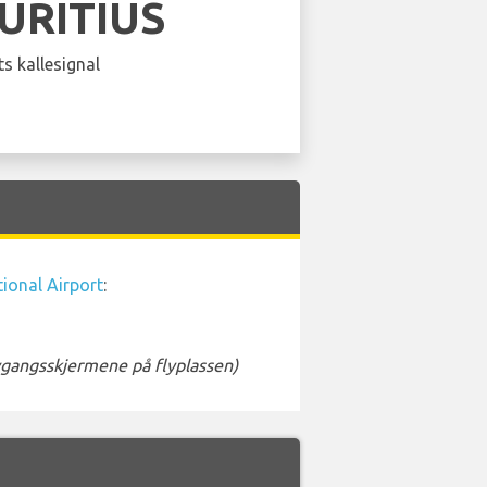
URITIUS
s kallesignal
tional Airport
:
avgangsskjermene på flyplassen)