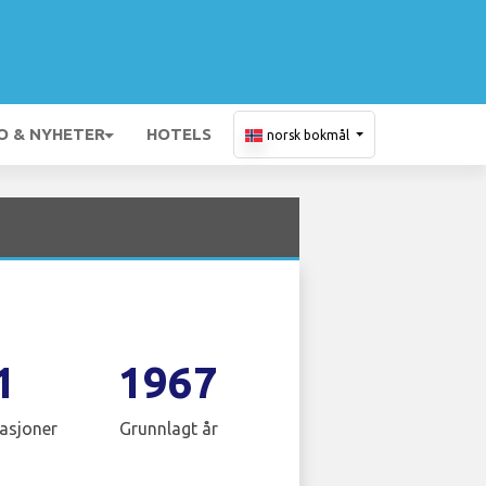
O & NYHETER
HOTELS
norsk bokmål
1
1967
asjoner
Grunnlagt år