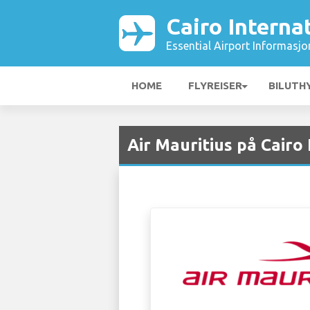
Cairo Interna
Essential Airport Informasjo
HOME
FLYREISER
BILUTH
Air Mauritius på Cairo