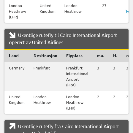
London
United
London
27
S
Heathrow
Kingdom
Heathrow
flyre
(LHR)
Ukentlige rutefly til Cairo International Airport
operert av United Airlines
Land
Destinasjon
Flyplass
ma.
ti.
on.
Germany
Frankfurt
Frankfurt
3
3
3
International
Airport
(FRA)
United
London
London
2
2
2
Kingdom
Heathrow
Heathrow
(LHR)
Ukentlige rutefly fra Cairo International Airport