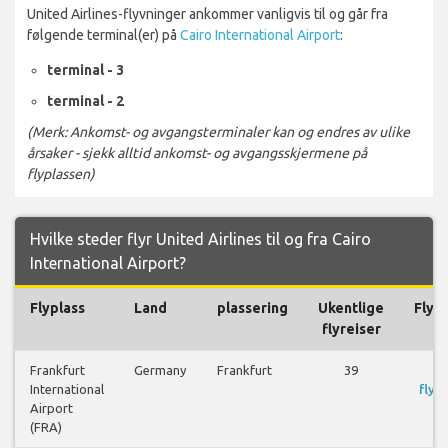
United Airlines-flyvninger ankommer vanligvis til og går fra
følgende terminal(er) på
Cairo International Airport
:
terminal - 3
terminal - 2
(Merk: Ankomst- og avgangsterminaler kan og endres av ulike
årsaker - sjekk alltid ankomst- og avgangsskjermene på
flyplassen)
Hvilke steder flyr United Airlines til og fra Cairo
International Airport?
Flyplass
Land
plassering
Ukentlige
Flyre
flyreiser
Frankfurt
Germany
Frankfurt
39
S
International
flyre
Airport
(FRA)