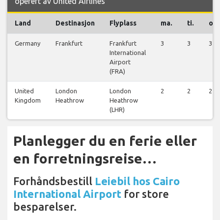
operert av United Airlines
Land
Destinasjon
Flyplass
ma.
ti.
on.
Germany
Frankfurt
Frankfurt
3
3
3
International
Airport
(FRA)
United
London
London
2
2
2
Kingdom
Heathrow
Heathrow
(LHR)
Planlegger du en ferie eller
en forretningsreise…
Forhåndsbestill
Leiebil hos Cairo
International Airport
for store
besparelser.