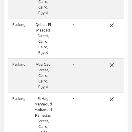
Cairo,
Cairo,
Egypt
close
Parking
Qeblet El
-
Masged
Street,
Cairo,
Cairo,
Egypt
close
Parking
Atia Gad
-
Street,
Cairo,
Cairo,
Egypt
close
Parking
El Hag
-
Mahmoud
Mohamed
Ramadan
Street,
Cairo,