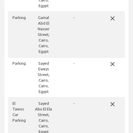
Cairo,
Egypt
close
Parking
Gamal
-
Abd El
Nasser
Street,
Cairo,
Cairo,
Egypt
close
Parking
Sayed
-
Eweys
Street,
Cairo,
Cairo,
Egypt
close
El
Sayed
-
Tawos
Abu El Ela
Car
Street,
Parking
Cairo,
Cairo,
Egypt