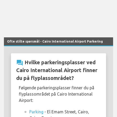
Ofte stilte spørsmål - Cairo International Airport Parkering
question_answer
Hvilke parkeringsplasser ved
Cairo International Airport finner
du på flyplassområdet?
Følgende parkeringsplasser finner du på
flyplassområdet på Cairo International
Airport:
Parking
- El Emam Street, Cairo,