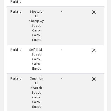
Parking
close
Parking
Mostafa
-
El
Sharqawy
Street,
Cairo,
Cairo,
Egypt
close
Parking
Seif El Din
-
Street,
Cairo,
Cairo,
Egypt
close
Parking
Omar Ibn
-
El
Khattab
Street,
Cairo,
Cairo,
Egypt