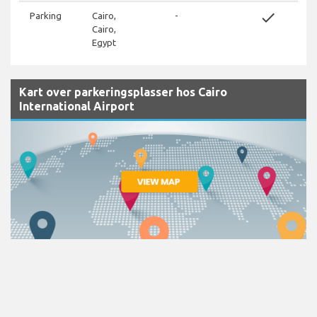
done
Parking
Cairo,
-
Cairo,
Egypt
Kart over parkeringsplasser hos Cairo
International Airport