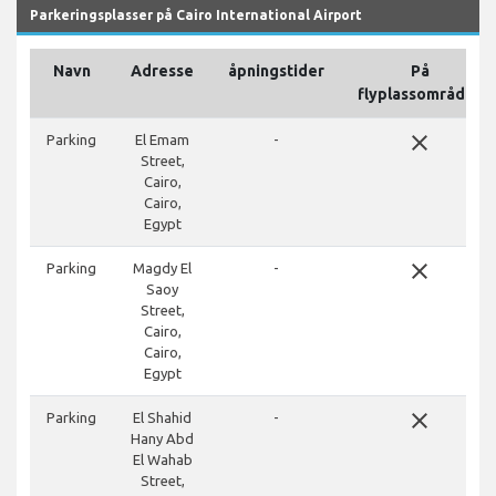
Parkeringsplasser på Cairo International Airport
Navn
Adresse
åpningstider
På
flyplassområdet
close
Parking
El Emam
-
Street,
Cairo,
Cairo,
Egypt
close
Parking
Magdy El
-
Saoy
Street,
Cairo,
Cairo,
Egypt
close
Parking
El Shahid
-
Hany Abd
El Wahab
Street,