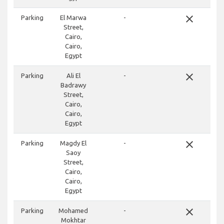
close
Parking
El Marwa
-
Street,
Cairo,
Cairo,
Egypt
close
Parking
Ali El
-
Badrawy
Street,
Cairo,
Cairo,
Egypt
close
Parking
Magdy El
-
Saoy
Street,
Cairo,
Cairo,
Egypt
close
Parking
Mohamed
-
Mokhtar