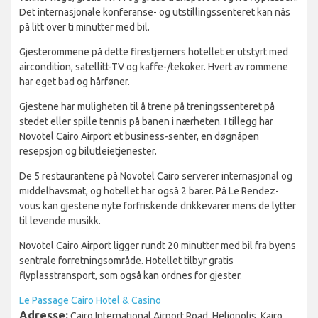
Det internasjonale konferanse- og utstillingssenteret kan nås
på litt over ti minutter med bil.
Gjesterommene på dette firestjerners hotellet er utstyrt med
aircondition, satellitt-TV og kaffe-/tekoker. Hvert av rommene
har eget bad og hårføner.
Gjestene har muligheten til å trene på treningssenteret på
stedet eller spille tennis på banen i nærheten. I tillegg har
Novotel Cairo Airport et business-senter, en døgnåpen
resepsjon og bilutleietjenester.
De 5 restaurantene på Novotel Cairo serverer internasjonal og
middelhavsmat, og hotellet har også 2 barer. På Le Rendez-
vous kan gjestene nyte forfriskende drikkevarer mens de lytter
til levende musikk.
Novotel Cairo Airport ligger rundt 20 minutter med bil fra byens
sentrale forretningsområde. Hotellet tilbyr gratis
flyplasstransport, som også kan ordnes for gjester.
Le Passage Cairo Hotel & Casino
Adresse:
Cairo International Airport Road, Heliopolis, Kairo,