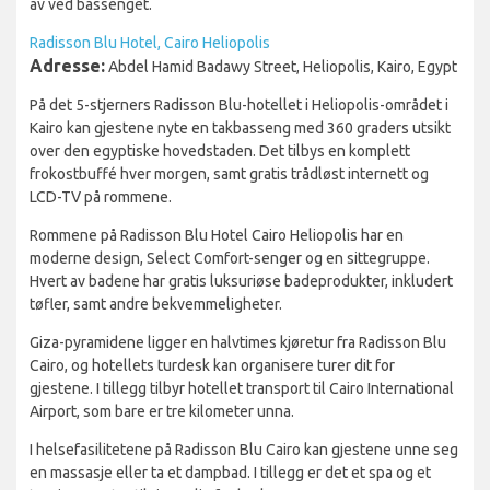
av ved bassenget.
Radisson Blu Hotel, Cairo Heliopolis
Adresse:
Abdel Hamid Badawy Street, Heliopolis, Kairo, Egypt
På det 5-stjerners Radisson Blu-hotellet i Heliopolis-området i
Kairo kan gjestene nyte en takbasseng med 360 graders utsikt
over den egyptiske hovedstaden. Det tilbys en komplett
frokostbuffé hver morgen, samt gratis trådløst internett og
LCD-TV på rommene.
Rommene på Radisson Blu Hotel Cairo Heliopolis har en
moderne design, Select Comfort-senger og en sittegruppe.
Hvert av badene har gratis luksuriøse badeprodukter, inkludert
tøfler, samt andre bekvemmeligheter.
Giza-pyramidene ligger en halvtimes kjøretur fra Radisson Blu
Cairo, og hotellets turdesk kan organisere turer dit for
gjestene. I tillegg tilbyr hotellet transport til Cairo International
Airport, som bare er tre kilometer unna.
I helsefasilitetene på Radisson Blu Cairo kan gjestene unne seg
en massasje eller ta et dampbad. I tillegg er det et spa og et