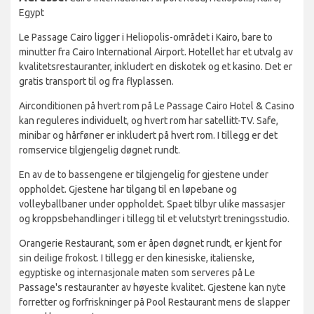
Egypt
Le Passage Cairo ligger i Heliopolis-området i Kairo, bare to
minutter fra Cairo International Airport. Hotellet har et utvalg av
kvalitetsrestauranter, inkludert en diskotek og et kasino. Det er
gratis transport til og fra flyplassen.
Airconditionen på hvert rom på Le Passage Cairo Hotel & Casino
kan reguleres individuelt, og hvert rom har satellitt-TV. Safe,
minibar og hårføner er inkludert på hvert rom. I tillegg er det
romservice tilgjengelig døgnet rundt.
En av de to bassengene er tilgjengelig for gjestene under
oppholdet. Gjestene har tilgang til en løpebane og
volleyballbaner under oppholdet. Spaet tilbyr ulike massasjer
og kroppsbehandlinger i tillegg til et velutstyrt treningsstudio.
Orangerie Restaurant, som er åpen døgnet rundt, er kjent for
sin deilige frokost. I tillegg er den kinesiske, italienske,
egyptiske og internasjonale maten som serveres på Le
Passage's restauranter av høyeste kvalitet. Gjestene kan nyte
forretter og forfriskninger på Pool Restaurant mens de slapper