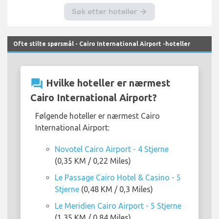
Ofte stilte spørsmål - Cairo International Airport -hoteller
question_answer
Hvilke hoteller er nærmest
Cairo International Airport?
Følgende hoteller er nærmest Cairo
International Airport:
Novotel Cairo Airport - 4 Stjerne
(0,35 KM / 0,22 Miles)
Le Passage Cairo Hotel & Casino - 5
Stjerne
(0,48 KM / 0,3 Miles)
Le Meridien Cairo Airport - 5 Stjerne
(1,35 KM / 0,84 Miles)