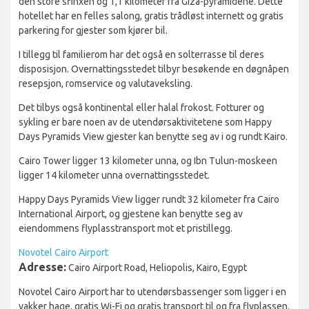
den store sfinxen og 1,1 kilometer fra Giza-pyramidene. Dette
hotellet har en felles salong, gratis trådløst internett og gratis
parkering for gjester som kjører bil.
I tillegg til familierom har det også en solterrasse til deres
disposisjon. Overnattingsstedet tilbyr besøkende en døgnåpen
resepsjon, romservice og valutaveksling.
Det tilbys også kontinental eller halal frokost. Fotturer og
sykling er bare noen av de utendørsaktivitetene som Happy
Days Pyramids View gjester kan benytte seg av i og rundt Kairo.
Cairo Tower ligger 13 kilometer unna, og Ibn Tulun-moskeen
ligger 14 kilometer unna overnattingsstedet.
Happy Days Pyramids View ligger rundt 32 kilometer fra Cairo
International Airport, og gjestene kan benytte seg av
eiendommens flyplasstransport mot et pristillegg.
Novotel Cairo Airport
Adresse:
Cairo Airport Road, Heliopolis, Kairo, Egypt
Novotel Cairo Airport har to utendørsbassenger som ligger i en
vakker hage, gratis Wi-Fi og gratis transport til og fra flyplassen.