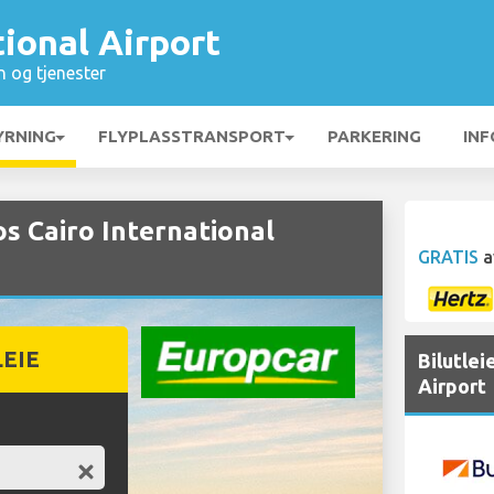
tional Airport
n og tjenester
YRNING
FLYPLASSTRANSPORT
PARKERING
INF
s Cairo International
GRATIS
a
LEIE
Bilutlei
Airport