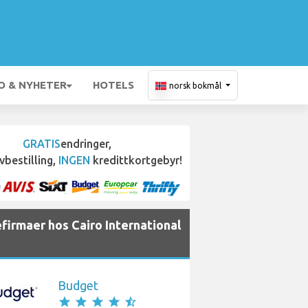
O & NYHETER
HOTELS
norsk bokmål
GRATIS
endringer,
vbestilling,
INGEN
kredittkortgebyr!
efirmaer hos Cairo International
Budget
star
star
star
star
star_half