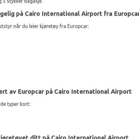
 5 stykker bagasje.
ngelig på Cairo International Airport fra Europcar
tstyr når du leier kjøretøy fra Europcar:
t av Europcar på Cairo International Airport
de typer kort:
øretøyet ditt på Cairo International Airport