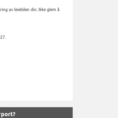
ng av leiebilen din. Ikke glem å
27.
rport?