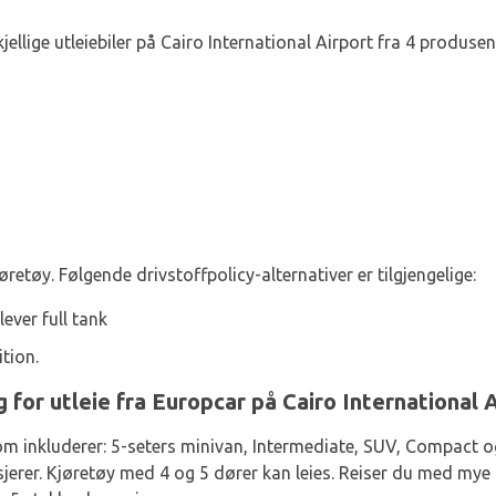
jellige utleiebiler på Cairo International Airport fra 4 produsent
øretøy. Følgende drivstoffpolicy-alternativer er tilgjengelige:
lever full tank
tion.
g for utleie fra Europcar på Cairo International 
om inkluderer: 5-seters minivan, Intermediate, SUV, Compact og
asjerer. Kjøretøy med 4 og 5 dører kan leies. Reiser du med my