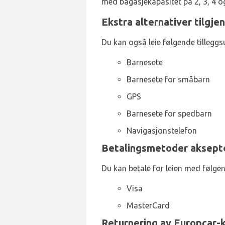
med bagasjekapasitet på 2, 3, 4 og
Ekstra alternativer tilgje
Du kan også leie følgende tilleggsu
Barnesete
Barnesete for småbarn
GPS
Barnesete for spedbarn
Navigasjonstelefon
Betalingsmetoder aksepter
Du kan betale for leien med følgen
Visa
MasterCard
Returnering av Europcar-kj