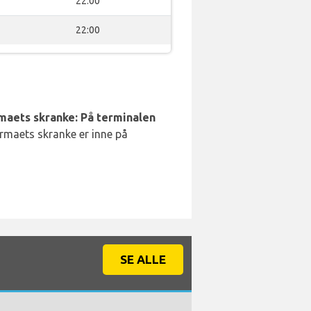
22:00
22:00
rmaets skranke: På terminalen
irmaets skranke er inne på
SE ALLE