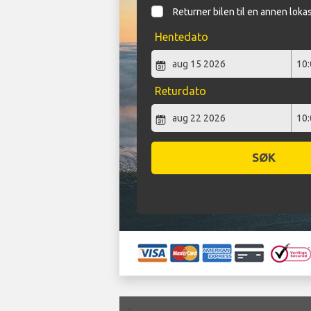
Returner bilen til en annen loka
Hentedato
Returdato
SØK