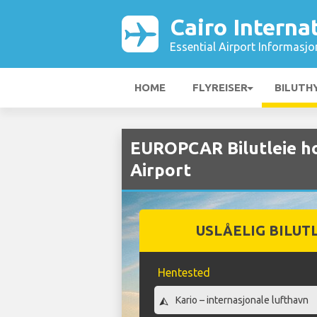
Cairo Interna
Essential Airport Informasjo
HOME
FLYREISER
BILUTH
EUROPCAR Bilutleie ho
Airport
USLÅELIG BILUT
Hentested