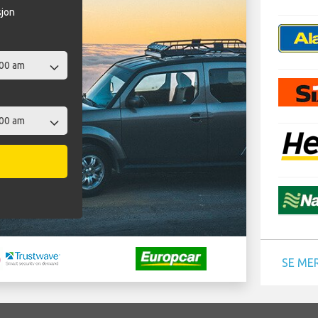
sjon
SE ME