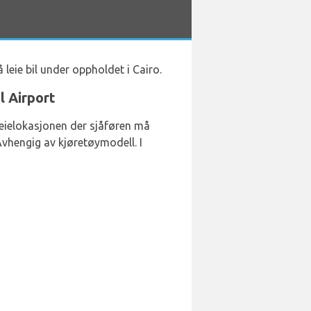
leie bil under oppholdet i Cairo.
l Airport
utleielokasjonen der sjåføren må
vhengig av kjøretøymodell. I