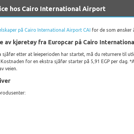
e hos Cairo International Airport
selskaper på Cairo International Airport CAI
for de som ønsker å 
e av kjøretøy fra Europcar på Cairo Internationa
a sjåfør etter at leieperioden har startet, må du returnere til 
ostnaden for en ekstra sjåfør starter på 5,91 EGP per dag. *A
av veien.
iver
produsenter: