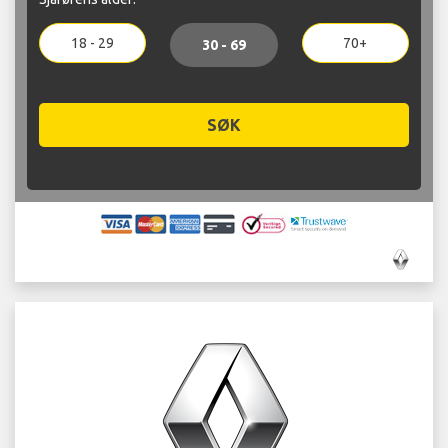
18 - 29
70+
30 - 69
SØK