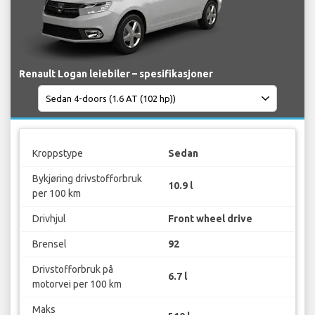
Renault Logan leiebiler – spesifikasjoner
Kroppstype
Sedan
Bykjøring drivstofforbruk
10.9 l
per 100 km
Drivhjul
Front wheel drive
Brensel
92
Drivstofforbruk på
6.7 l
motorvei per 100 km
Maks