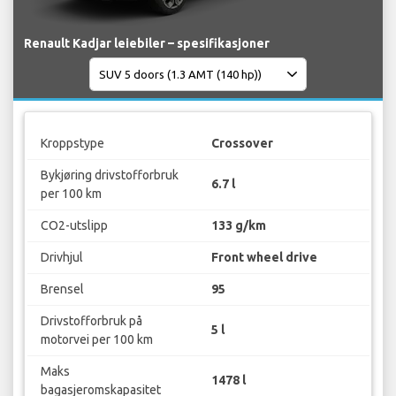
Renault Kadjar leiebiler – spesifikasjoner
Kroppstype
Crossover
Bykjøring drivstofforbruk
6.7 l
per 100 km
CO2-utslipp
133 g/km
Drivhjul
Front wheel drive
Brensel
95
Drivstofforbruk på
5 l
motorvei per 100 km
Maks
1478 l
bagasjeromskapasitet