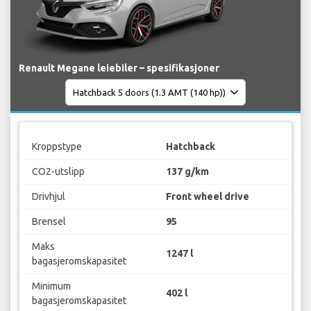
Renault Megane leiebiler – spesifikasjoner
Kroppstype
Hatchback
CO2-utslipp
137 g/km
Drivhjul
Front wheel drive
Brensel
95
Maks
1247 l
bagasjeromskapasitet
Minimum
402 l
bagasjeromskapasitet