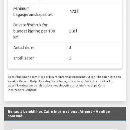
Minimum
472 l
bagasjeromskapasitet
Drivstofforbruk for
blandet kjøring per 100
5.6 l
km
Antall dører
5
antall seter
5
Spesifikasjonene som vises er kun for informasjonsformål, vi kan ikke garantere den
eksakte Renault Kadjar kjøretøymodellen og spesifikasjonene du vil motta. For
spesifikke detaljer bør du sjekke med det gitte bilutleiefirmaet på Cairo
International Airport.
Renault Leiebil hos Cairo International Airport – Vanlige
spørsmål