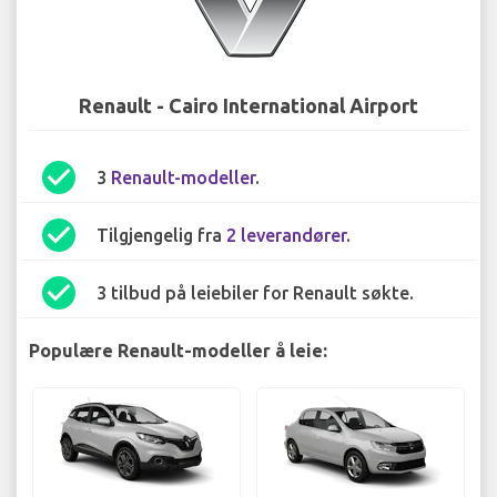
Renault - Cairo International Airport
check_circle
3
Renault-modeller
.
check_circle
Tilgjengelig fra
2 leverandører
.
check_circle
3 tilbud på leiebiler for Renault søkte.
Populære Renault-modeller å leie: