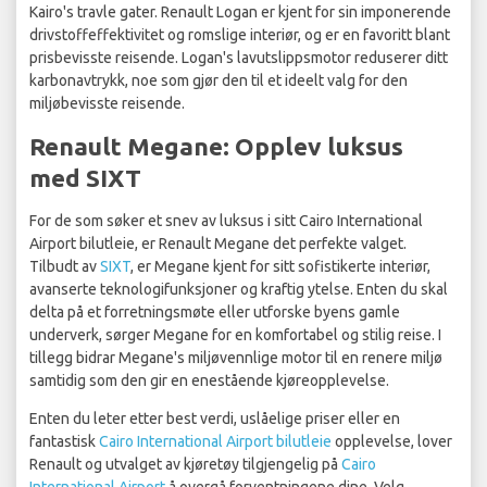
Kairo's travle gater. Renault Logan er kjent for sin imponerende
drivstoffeffektivitet og romslige interiør, og er en favoritt blant
prisbevisste reisende. Logan's lavutslippsmotor reduserer ditt
karbonavtrykk, noe som gjør den til et ideelt valg for den
miljøbevisste reisende.
Renault Megane: Opplev luksus
med SIXT
For de som søker et snev av luksus i sitt Cairo International
Airport bilutleie, er Renault Megane det perfekte valget.
Tilbudt av
SIXT
, er Megane kjent for sitt sofistikerte interiør,
avanserte teknologifunksjoner og kraftig ytelse. Enten du skal
delta på et forretningsmøte eller utforske byens gamle
underverk, sørger Megane for en komfortabel og stilig reise. I
tillegg bidrar Megane's miljøvennlige motor til en renere miljø
samtidig som den gir en enestående kjøreopplevelse.
Enten du leter etter best verdi, uslåelige priser eller en
fantastisk
Cairo International Airport bilutleie
opplevelse, lover
Renault og utvalget av kjøretøy tilgjengelig på
Cairo