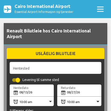
Cairo International Airport
Essential Airport Informasjon og tjenester
Renault Bilutleie hos Cairo International
Airport
USLÅELIG BILUTLEIE
Hentested
Levering til samme sted
Hentedato
Returdato
Sjåførens alder: