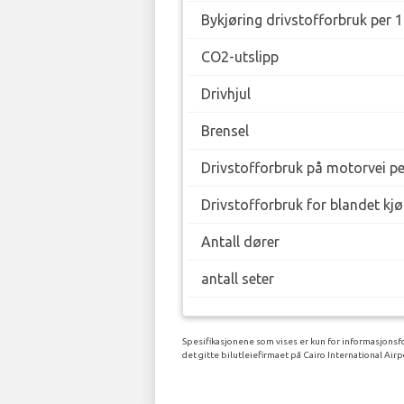
Bykjøring drivstofforbruk per 
CO2-utslipp
Drivhjul
Brensel
Drivstofforbruk på motorvei p
Drivstofforbruk for blandet kj
Antall dører
antall seter
Spesifikasjonene som vises er kun for informasjonsfo
det gitte bilutleiefirmaet på Cairo International Airp