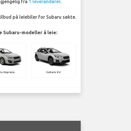
lgjengelig fra
1 leverandører
.
tilbud på leiebiler for Subaru søkte.
 Subaru-modeller å leie:
ru Impreza
Subaru XV