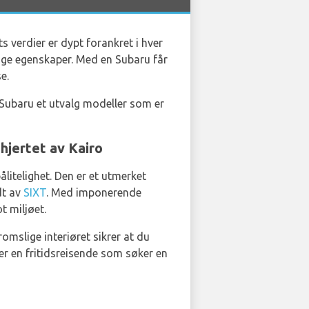
ts verdier er dypt forankret i hver
ige egenskaper. Med en Subaru får
e.
 Subaru et utvalg modeller som er
hjertet av Kairo
litelighet. Den er et utmerket
dt av
SIXT
. Med imponerende
t miljøet.
omslige interiøret sikrer at du
ler en fritidsreisende som søker en