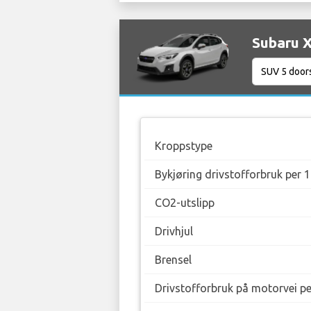
Subaru X
Kroppstype
Bykjøring drivstofforbruk per 
CO2-utslipp
Drivhjul
Brensel
Drivstofforbruk på motorvei p