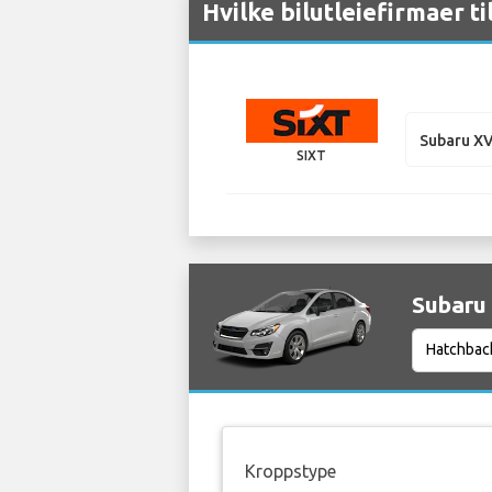
Hvilke bilutleiefirmaer ti
Subaru X
SIXT
Subaru 
Kroppstype