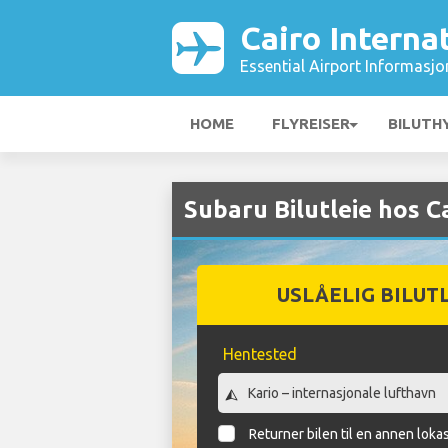
Cairo Interna
Essential Airport Informasjo
HOME
FLYREISER
BILUTH
Subaru Bilutleie hos C
USLÅELIG BILUT
Hentested
Returner bilen til en annen loka