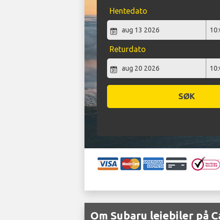
Hentedato
Returdato
SØK
Om Subaru leiebiler på Ca