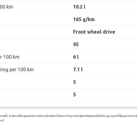
100 km
10.2 l
165 g/km
Front wheel drive
95
er 100 km
6 l
øring per 100 km
7.1 l
5
5
rmål, vi kan ikke garantere den eksakte Subaru Impreza kjøretøymodellen og spesifikasjonene du
ort.