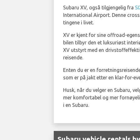
Subaru XV, også tilgjengelig fra
S
International Airport. Denne cros
tingene i livet.
XV er kjent for sine offroad-egens
bilen tilbyr den et luksuriøst inter
XV utstyrt med en drivstoffeffekt
reisende.
Enten du er en forretningsreisend
som er på jakt etter en klar-for-ev
Husk, når du velger en Subaru, velg
mer komfortabel og mer fornøyelig
i en Subaru.
Subaru vehicle rentals by