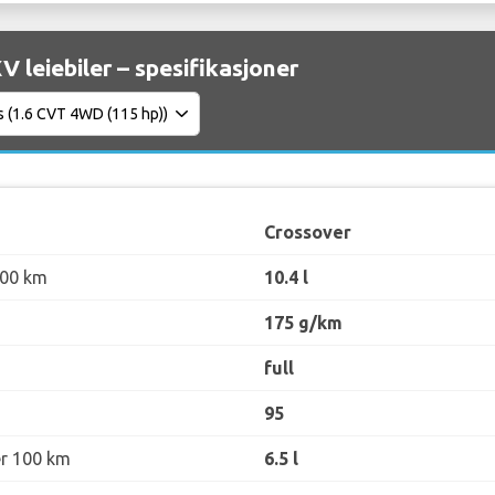
V leiebiler – spesifikasjoner
Crossover
100 km
10.4 l
175 g/km
full
95
er 100 km
6.5 l