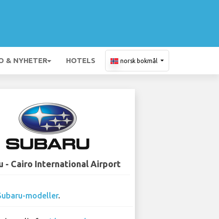
O & NYHETER
HOTELS
norsk bokmål
 - Cairo International Airport
Subaru-modeller
.