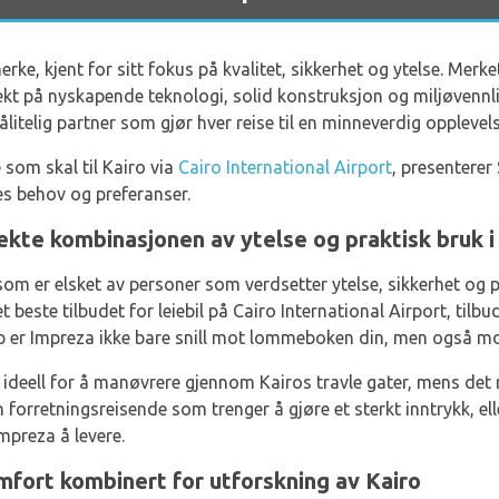
erke, kjent for sitt fokus på kvalitet, sikkerhet og ytelse. Merke
kt på nyskapende teknologi, solid konstruksjon og miljøvennl
ålitelig partner som gjør hver reise til en minneverdig opplevels
 som skal til Kairo via
Cairo International Airport
, presenterer
es behov og preferanser.
kte kombinasjonen av ytelse og praktisk bruk i 
m er elsket av personer som verdsetter ytelse, sikkerhet og på
t beste tilbudet for leiebil på Cairo International Airport, tilbu
ipp er Impreza ikke bare snill mot lommeboken din, men også mo
deell for å manøvrere gjennom Kairos travle gater, mens det r
n forretningsreisende som trenger å gjøre et sterkt inntrykk, el
Impreza å levere.
fort kombinert for utforskning av Kairo