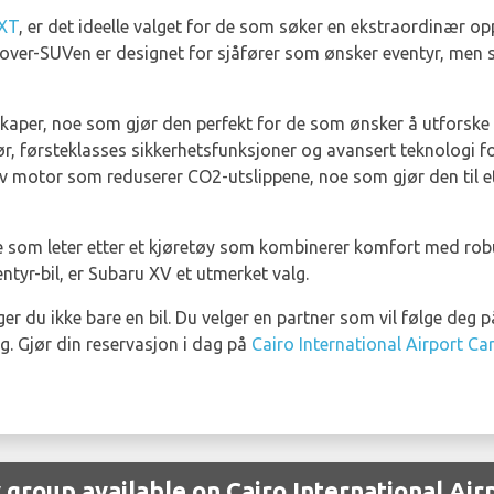
IXT
, er det ideelle valget for de som søker en ekstraordinær op
sover-SUVen er designet for sjåfører som ønsker eventyr, men s
kaper, noe som gjør den perfekt for de som ønsker å utforske u
iør, førsteklasses sikkerhetsfunksjoner og avansert teknologi for
iv motor som reduserer CO2-utslippene, noe som gjør den til et
e som leter etter et kjøretøy som kombinerer komfort med robus
entyr-bil, er Subaru XV et utmerket valg.
er du ikke bare en bil. Du velger en partner som vil følge deg p
. Gjør din reservasjon i dag på
Cairo International Airport Ca
 group available on Cairo International Air