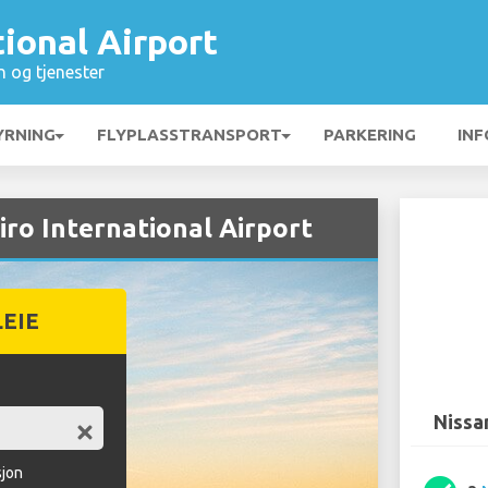
tional Airport
n og tjenester
YRNING
FLYPLASSTRANSPORT
PARKERING
INF
airo International Airport
LEIE
Nissan
sjon