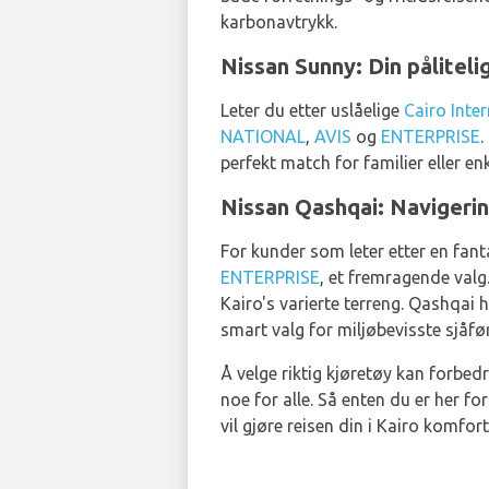
karbonavtrykk.
Nissan Sunny: Din påliteli
Leter du etter uslåelige
Cairo Inte
NATIONAL
,
AVIS
og
ENTERPRISE
.
perfekt match for familier eller e
Nissan Qashqai: Navigering
For kunder som leter etter en fan
ENTERPRISE
, et fremragende valg
Kairo's varierte terreng. Qashqai 
smart valg for miljøbevisste sjåfør
Å velge riktig kjøretøy kan forbedr
noe for alle. Så enten du er her f
vil gjøre reisen din i Kairo komfor