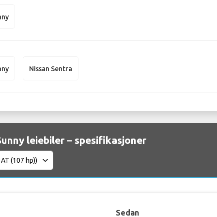
nny
nny
Nissan Sentra
unny leiebiler – spesifikasjoner
Sedan