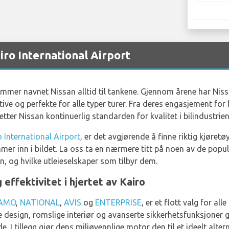
iro International Airport
, kommer navnet Nissan alltid til tankene. Gjennom årene har Nis
ative og perfekte for alle typer turer. Fra deres engasjement for
tter Nissan kontinuerlig standarden for kvalitet i bilindustrien
o International Airport
, er det avgjørende å finne riktig kjøret
ommer inn i bildet. La oss ta en nærmere titt på noen av de po
sen, og hvilke utleieselskaper som tilbyr dem.
effektivitet i hjertet av Kairo
AMO
,
NATIONAL
,
AVIS
og
ENTERPRISE
, er et flott valg for al
te design, romslige interiør og avanserte sikkerhetsfunksjoner g
e. I tillegg gjør dens miljøvennlige motor den til et ideelt alter