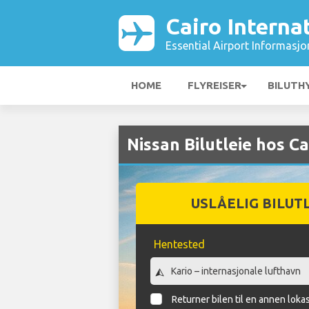
Cairo Interna
Essential Airport Informasjo
HOME
FLYREISER
BILUTH
Nissan Bilutleie hos C
USLÅELIG BILUT
Hentested
Returner bilen til en annen loka