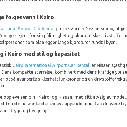
ge følgesvenn i Kairo
rnational Airport Car Rental
priser? Vurder Nissan Sunny, tilgje
 Sunny er kjent for sin pålitelighet og økonomiske drivstofforb
nkeltpersoner som planlegger lange kjøreturer rundt i byen.
 i Kairo med stil og kapasitet
tastisk
Cairo International Airport Car Rental
, er Nissan Qashqa
. Dens kompakte størrelse, kombinert med dens kraftige ytelse, 
har også avanserte sikkerhetsfunksjoner og en drivstoffeffekti
er.
e opplevelsen din i Kairo, og Nissan, med sitt utvalg av modelle
or et forretningsmøte eller en avslappende ferie, kan du være t
tabel, trygg og hyggelig.