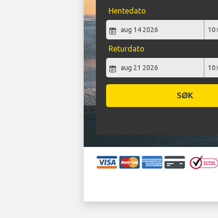
Hentedato
Returdato
SØK