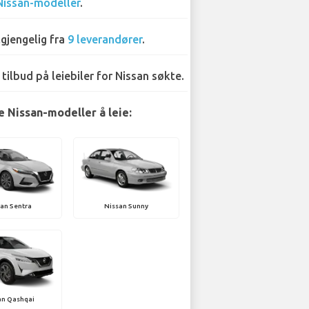
Nissan-modeller
.
lgjengelig fra
9 leverandører
.
 tilbud på leiebiler for Nissan søkte.
 Nissan-modeller å leie:
an Sentra
Nissan Sunny
an Qashqai