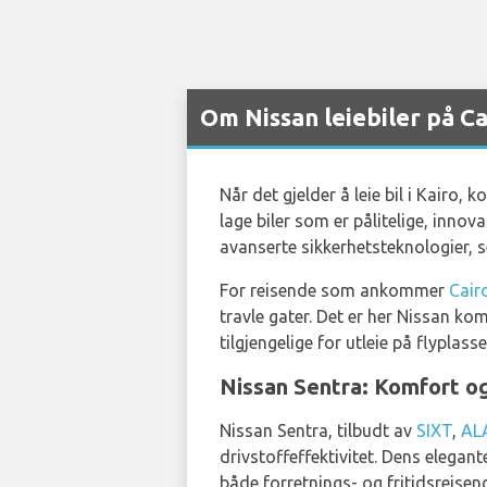
Om Nissan leiebiler på Ca
Når det gjelder å leie bil i Kairo
lage biler som er pålitelige, innov
avanserte sikkerhetsteknologier, se
For reisende som ankommer
Cair
travle gater. Det er her Nissan k
tilgjengelige for utleie på flyplas
Nissan Sentra: Komfort og 
Nissan Sentra, tilbudt av
SIXT
,
AL
drivstoffeffektivitet. Dens elegan
både forretnings- og fritidsreisend