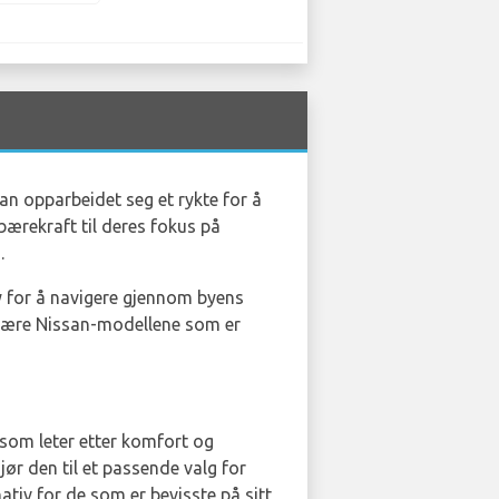
san opparbeidet seg et rykte for å
 bærekraft til deres fokus på
.
øy for å navigere gjennom byens
pulære Nissan-modellene som er
le som leter etter komfort og
jør den til et passende valg for
nativ for de som er bevisste på sitt