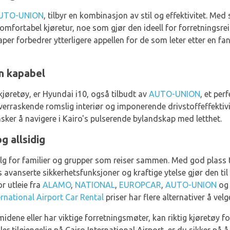
UTO-UNION
, tilbyr en kombinasjon av stil og effektivitet. Med
 komfortabel kjøretur, noe som gjør den ideell for forretnings
aper forbedrer ytterligere appellen for de som leter etter en fa
n kapabel
kjøretøy, er Hyundai i10, også tilbudt av
AUTO-UNION
, et perf
overraskende romslig interiør og imponerende drivstoffeffektivit
sker å navigere i Kairo's pulserende bylandskap med letthet.
g allsidig
g for familier og grupper som reiser sammen. Med god plass ti
avanserte sikkerhetsfunksjoner og kraftige ytelse gjør den til e
or utleie fra
ALAMO
,
NATIONAL
,
EUROPCAR
,
AUTO-UNION
o
ernational Airport Car Rental
priser har flere alternativer å vel
dene eller har viktige forretningsmøter, kan riktig kjøretøy f
r tilgjengelig på Cairo International Airport, er du sikker på å