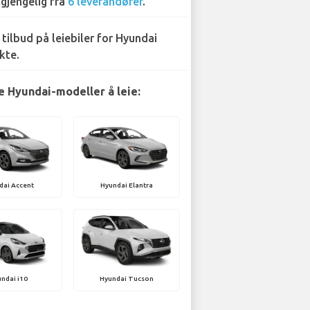
lgjengelig fra
6 leverandører
.
 tilbud på leiebiler for Hyundai
kte.
 Hyundai-modeller å leie:
dai Accent
Hyundai Elantra
ndai i10
Hyundai Tucson