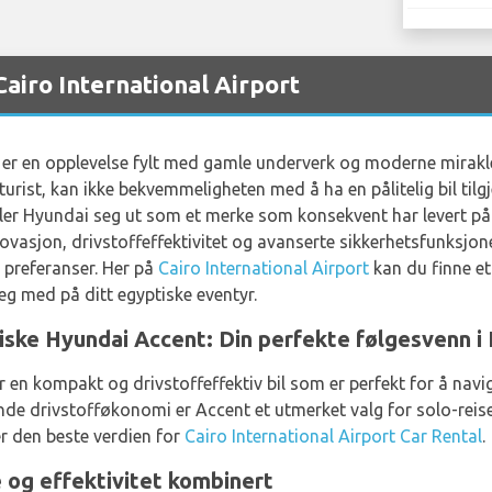
airo International Airport
, er en opplevelse fylt med gamle underverk og moderne mirakle
sturist, kan ikke bekvemmeligheten med å ha en pålitelig bil til
killer Hyundai seg ut som et merke som konsekvent har levert på
ovasjon, drivstoffeffektivitet og avanserte sikkerhetsfunksjoner
preferanser. Her på
Cairo International Airport
kan du finne et
eg med på ditt egyptiske eventyr.
e Hyundai Accent: Din perfekte følgesvenn i K
er en kompakt og drivstoffeffektiv bil som er perfekt for å navig
de drivstofføkonomi er Accent et utmerket valg for solo-reise
er den beste verdien for
Cairo International Airport Car Rental
.
 og effektivitet kombinert