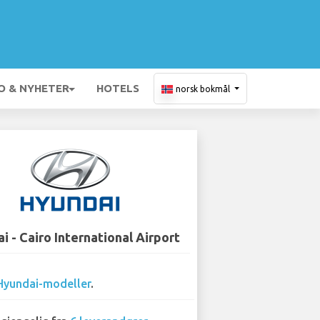
O & NYHETER
HOTELS
norsk bokmål
i - Cairo International Airport
Hyundai-modeller
.