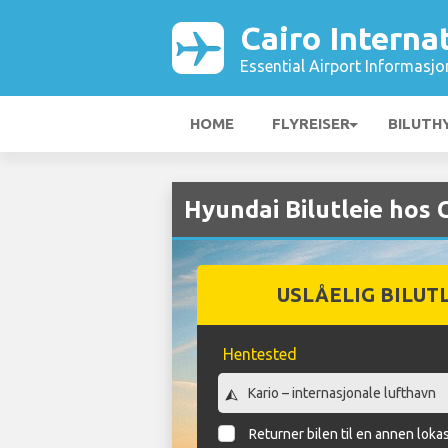
Cairo Interna
Essential Airport Informasjo
HOME
FLYREISER
BILUTH
Hyundai Bilutleie hos 
USLÅELIG BILUT
Hentested
Returner bilen til en annen loka