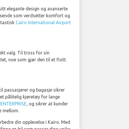
 sitt elegante design og avanserte
reisende som verdsetter komfort og
ntastisk
Cairo International Airport
ekt valg. Til tross for sin
et, noe som gjør den til et flott
l passasjerer og bagasje sikrer
t pålitelig kjøretøy for lange
g
ENTERPRISE
, og sikrer at kunder
ge mellom.
orbedre din opplevelse i Kairo. Med
 finne en bil som passer dine unike