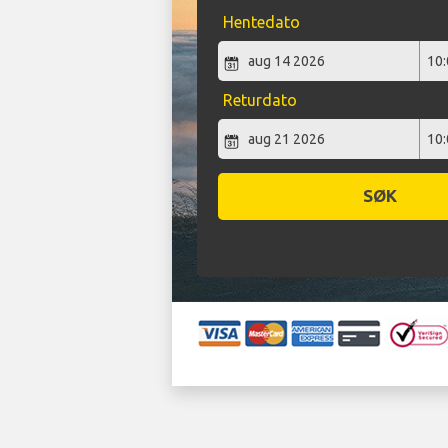
Hentedato
Returdato
SØK