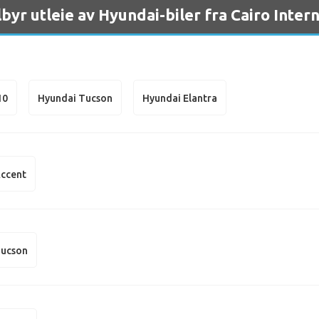
lbyr utleie av Hyundai-biler fra Cairo Inter
10
Hyundai Tucson
Hyundai Elantra
Accent
Tucson