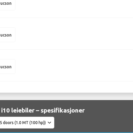
Tucson
Tucson
Tucson
i10 leiebiler – spesifikasjoner