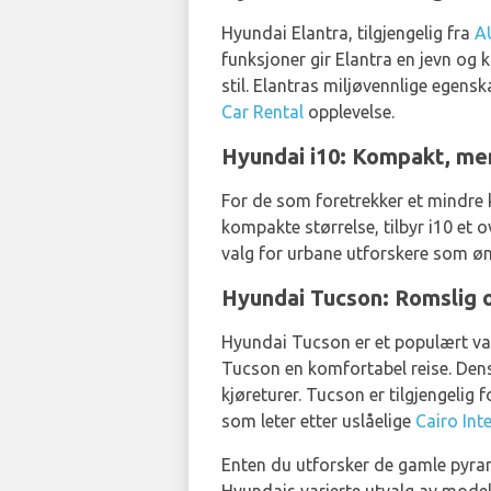
Hyundai Elantra, tilgjengelig fra
A
funksjoner gir Elantra en jevn og
stil. Elantras miljøvennlige egensk
Car Rental
opplevelse.
Hyundai i10: Kompakt, me
For de som foretrekker et mindre 
kompakte størrelse, tilbyr i10 et 
valg for urbane utforskere som øn
Hyundai Tucson: Romslig o
Hyundai Tucson er et populært val
Tucson en komfortabel reise. Dens 
kjøreturer. Tucson er tilgjengelig f
som leter etter uslåelige
Cairo Int
Enten du utforsker de gamle pyrami
Hyundais varierte utvalg av modelle