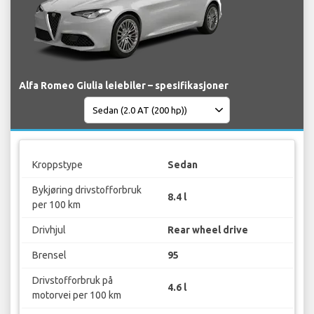
Alfa Romeo Giulia leiebiler – spesifikasjoner
Kroppstype
Sedan
Bykjøring drivstofforbruk
8.4 l
per 100 km
Drivhjul
Rear wheel drive
Brensel
95
Drivstofforbruk på
4.6 l
motorvei per 100 km