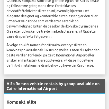
Giuliettas kompakte størrelse gjør den egnet for Kairos smale
og folksomme gater, mens dens førsteklasses
drivstoffeffektivitet sikrer en miljøvennlig kjøretur. Det
elegante designet og komfortable sitteplasser gjør den til et
utmerket valg for de som verdsetter estetikk og
bekvemmelighet. Enten du besøker de ikoniske pyramidene i
Giza eller utforsker de travle markedsplassene, vil Giulietta
være din perfekte følgesvenn.
Å velge en Alfa Romeo for ditt Kairo-eventyr sikrer en
kombinasjon av italiensk luksus og ytelse. Enten du søker den
beste verdien for leiebil på Cairo International Airport eller
ønsker en fantastisk kjøreopplevelse, vil disse modellene
definitivt imøtekomme dine behov og heve din Kairo-reise.
Alfa Romeo vehicle rentals by group available on
Cairo International Airport
Kompakt elite