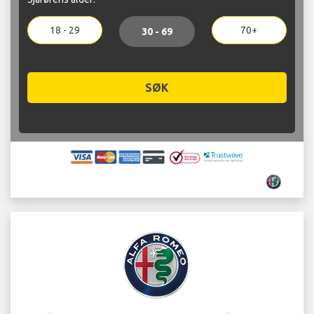
18 - 29
70+
30 - 69
SØK