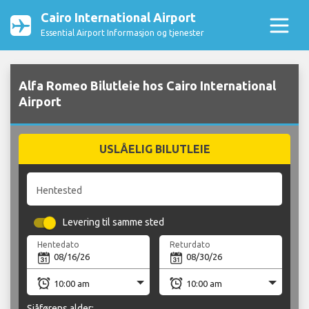
Cairo International Airport
Essential Airport Informasjon og tjenester
Alfa Romeo Bilutleie hos Cairo International
Airport
USLÅELIG BILUTLEIE
Hentested
Levering til samme sted
Hentedato
Returdato
Sjåførens alder: