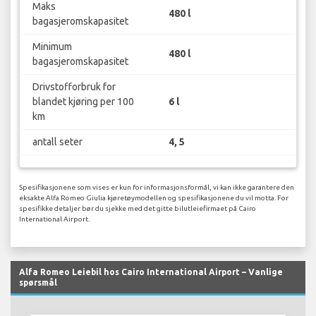
Maks
480 l
bagasjeromskapasitet
Minimum
480 l
bagasjeromskapasitet
Drivstofforbruk for
blandet kjøring per 100
6 l
km
antall seter
4, 5
Spesifikasjonene som vises er kun for informasjonsformål, vi kan ikke garantere den
eksakte Alfa Romeo Giulia kjøretøymodellen og spesifikasjonene du vil motta. For
spesifikke detaljer bør du sjekke med det gitte bilutleiefirmaet på Cairo
International Airport.
Alfa Romeo Leiebil hos Cairo International Airport – Vanlige
spørsmål