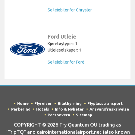
Se leiebiler for Chrysler
Ford Utleie
Kjøretøytyper: 1
Utleieselskaper: 1
Se leiebiler for Ford
Home
Flyreiser
Biluthyrning
Flyplasstransport
Parkering
Hotels
Info & Nyheter
Ansvarsfraskrivelse
Personvern
Sitemap
COPYRIGHT © 2026 Try Quantum OU trading as
"TripTQ" and cairointernationalairport.net (also known