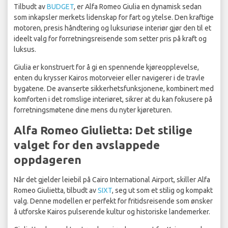
Tilbudt av
BUDGET
, er Alfa Romeo Giulia en dynamisk sedan
som inkapsler merkets lidenskap for fart og ytelse. Den kraftige
motoren, presis håndtering og luksuriøse interiør gjør den til et
ideelt valg for forretningsreisende som setter pris på kraft og
luksus.
Giulia er konstruert for å gi en spennende kjøreopplevelse,
enten du krysser Kairos motorveier eller navigerer i de travle
bygatene. De avanserte sikkerhetsfunksjonene, kombinert med
komforten i det romslige interiøret, sikrer at du kan fokusere på
forretningsmøtene dine mens du nyter kjøreturen.
Alfa Romeo Giulietta: Det stilige
valget for den avslappede
oppdageren
Når det gjelder leiebil på Cairo International Airport, skiller Alfa
Romeo Giulietta, tilbudt av
SIXT
, seg ut som et stilig og kompakt
valg. Denne modellen er perfekt for fritidsreisende som ønsker
å utforske Kairos pulserende kultur og historiske landemerker.