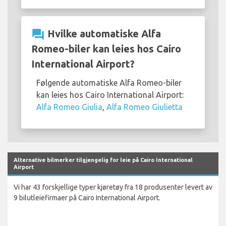
question_answer
Hvilke automatiske Alfa
Romeo-biler kan leies hos Cairo
International Airport?
Følgende automatiske Alfa Romeo-biler
kan leies hos Cairo International Airport:
Alfa Romeo Giulia
,
Alfa Romeo Giulietta
Alternative bilmerker tilgjengelig for leie på Cairo International
Airport
Vi har 43 forskjellige typer kjøretøy fra 18 produsenter levert av
9 bilutleiefirmaer på Cairo International Airport.