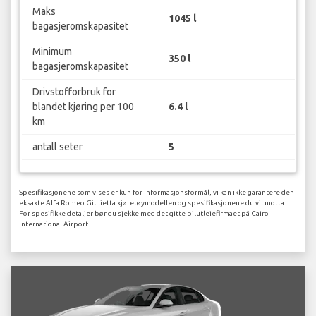
Maks
1045 l
bagasjeromskapasitet
Minimum
350 l
bagasjeromskapasitet
Drivstofforbruk for
blandet kjøring per 100
6.4 l
km
antall seter
5
Spesifikasjonene som vises er kun for informasjonsformål, vi kan ikke garantere den
eksakte Alfa Romeo Giulietta kjøretøymodellen og spesifikasjonene du vil motta.
For spesifikke detaljer bør du sjekke med det gitte bilutleiefirmaet på Cairo
International Airport.