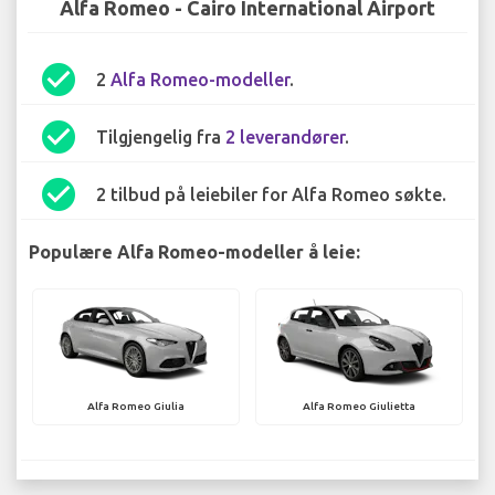
Alfa Romeo - Cairo International Airport
check_circle
2
Alfa Romeo-modeller
.
check_circle
Tilgjengelig fra
2 leverandører
.
check_circle
2 tilbud på leiebiler for Alfa Romeo søkte.
Populære Alfa Romeo-modeller å leie:
Alfa Romeo Giulia
Alfa Romeo Giulietta