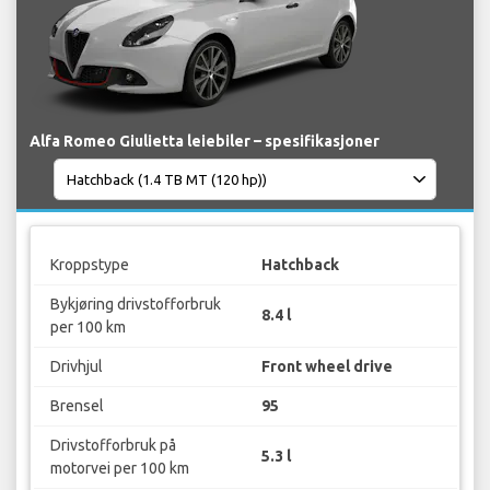
Alfa Romeo Giulietta leiebiler – spesifikasjoner
Kroppstype
Hatchback
Bykjøring drivstofforbruk
8.4 l
per 100 km
Drivhjul
Front wheel drive
Brensel
95
Drivstofforbruk på
5.3 l
motorvei per 100 km