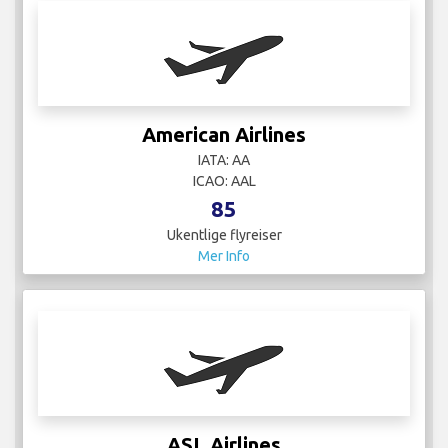
American Airlines
IATA: AA
ICAO: AAL
85
Ukentlige flyreiser
Mer Info
ASL Airlines