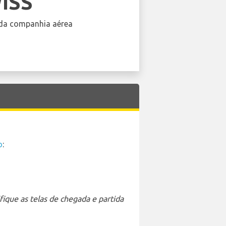
ISS
da companhia aérea
o
:
ique as telas de chegada e partida