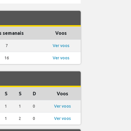
s semanais
Voos
7
Ver voos
16
Ver voos
S
S
D
Voos
1
1
0
Ver voos
1
2
0
Ver voos