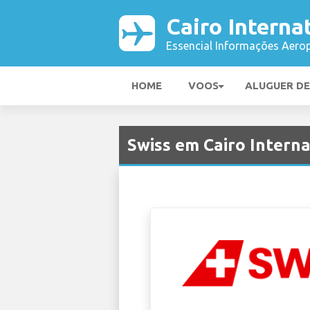
Cairo Interna
Essencial Informações Aerop
HOME
VOOS
ALUGUER D
Swiss em Cairo Interna