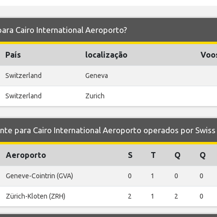
para Cairo International Aeroporto?
País
localização
Voo
Switzerland
Geneva
Switzerland
Zurich
 para Cairo International Aeroporto operados por Swiss
Aeroporto
S
T
Q
Q
Geneve-Cointrin (GVA)
0
1
0
0
Zürich-Kloten (ZRH)
2
1
2
0