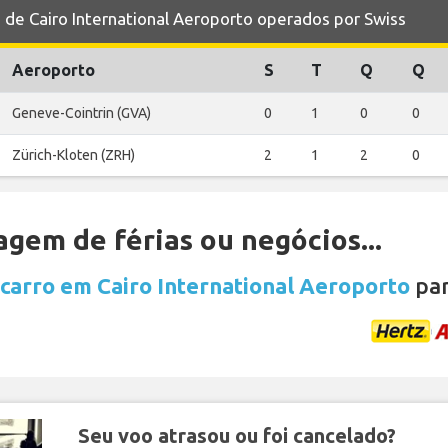
e Cairo International Aeroporto operados por Swiss
Aeroporto
S
T
Q
Q
Geneve-Cointrin (GVA)
0
1
0
0
Zürich-Kloten (ZRH)
2
1
2
0
gem de férias ou negócios...
carro em Cairo International Aeroporto
par
Seu voo atrasou ou foi cancelado?