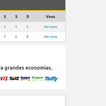
S
S
D
Voos
1
1
1
Ver voos
1
2
0
Ver voos
a grandes economias.