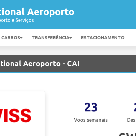
tional Aeroporto
orto e Serviços
E CARROS
TRANSFERÊNCIA
ESTACIONAMENTO
tional Aeroporto - CAI
23
Voos semanais
Des