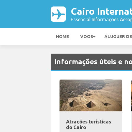
Cairo Interna
Essencial Informações Aerop
HOME
VOOS
ALUGUER D
Informações úteis e no
Atrações turísticas
do Cairo