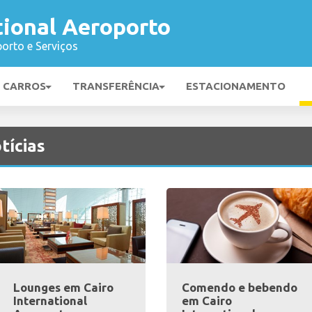
tional Aeroporto
orto e Serviços
E CARROS
TRANSFERÊNCIA
ESTACIONAMENTO
tícias
Lounges em Cairo
Comendo e bebendo
International
em Cairo