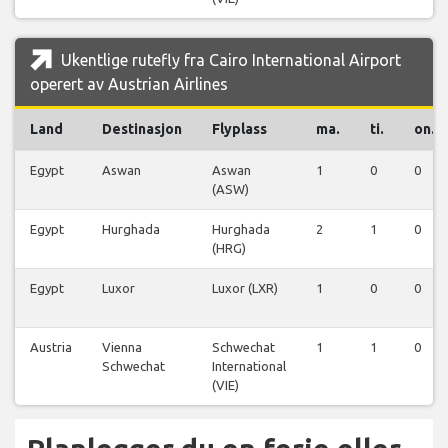
Ukentlige rutefly fra Cairo International Airport
operert av Austrian Airlines
Land
Destinasjon
Flyplass
ma.
ti.
on.
Egypt
Aswan
Aswan
1
0
0
(ASW)
Egypt
Hurghada
Hurghada
2
1
0
(HRG)
Egypt
Luxor
Luxor (LXR)
1
0
0
Austria
Vienna
Schwechat
1
1
0
Schwechat
International
(VIE)