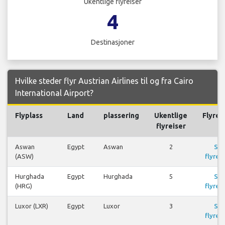
Ukentlige flyreiser
4
Destinasjoner
Hvilke steder flyr Austrian Airlines til og fra Cairo
International Airport?
Flyplass
Land
plassering
Ukentlige
Flyrei
flyreiser
Aswan
Egypt
Aswan
2
Se
(ASW)
flyreis
Hurghada
Egypt
Hurghada
5
Se
(HRG)
flyreis
Luxor (LXR)
Egypt
Luxor
3
Se
flyreis