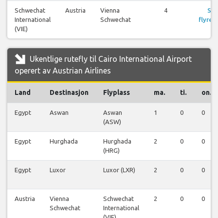
Schwechat
Austria
Vienna
4
Se
International
Schwechat
flyreis
(VIE)
Ukentlige rutefly til Cairo International Airport
operert av Austrian Airlines
Land
Destinasjon
Flyplass
ma.
ti.
on.
Egypt
Aswan
Aswan
1
0
0
(ASW)
Egypt
Hurghada
Hurghada
2
0
0
(HRG)
Egypt
Luxor
Luxor (LXR)
2
0
0
Austria
Vienna
Schwechat
2
0
0
Schwechat
International
(VIE)