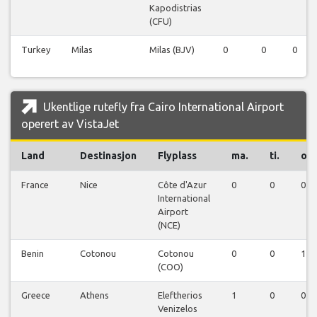
Kapodistrias
(CFU)
Turkey
Milas
Milas (BJV)
0
0
0
Ukentlige rutefly fra Cairo International Airport
operert av VistaJet
Land
Destinasjon
Flyplass
ma.
ti.
on.
France
Nice
Côte d'Azur
0
0
0
International
Airport
(NCE)
Benin
Cotonou
Cotonou
0
0
1
(COO)
Greece
Athens
Eleftherios
1
0
0
Venizelos