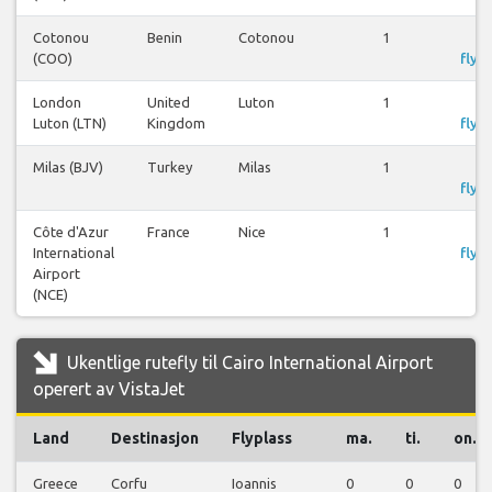
Cotonou
Benin
Cotonou
1
S
(COO)
flyre
London
United
Luton
1
S
Luton (LTN)
Kingdom
flyre
Milas (BJV)
Turkey
Milas
1
S
flyre
Côte d'Azur
France
Nice
1
S
International
flyre
Airport
(NCE)
Ukentlige rutefly til Cairo International Airport
operert av VistaJet
Land
Destinasjon
Flyplass
ma.
ti.
on.
Greece
Corfu
Ioannis
0
0
0