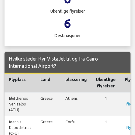
Ukentlige flyreiser
6
Destinasjoner
Hvilke steder flyr VistaJet til og fra Cairo
International Airport?
Flyplass
Land
plassering
Ukentlige
Flyre
flyreiser
Eleftherios
Greece
Athens
1
S
Venizelos
flyre
(ATH)
Ioannis
Greece
Corfu
1
S
Kapodistrias
flyre
(CFU)