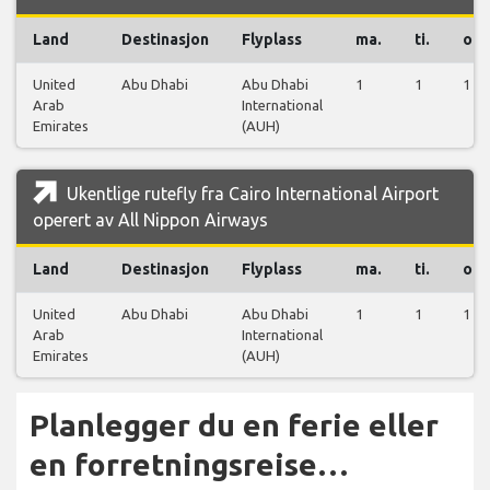
Land
Destinasjon
Flyplass
ma.
ti.
on.
United
Abu Dhabi
Abu Dhabi
1
1
1
Arab
International
Emirates
(AUH)
Ukentlige rutefly fra Cairo International Airport
operert av All Nippon Airways
Land
Destinasjon
Flyplass
ma.
ti.
on.
United
Abu Dhabi
Abu Dhabi
1
1
1
Arab
International
Emirates
(AUH)
Planlegger du en ferie eller
en forretningsreise…