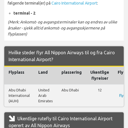
følgende terminal(er) på
Cairo International Airport
:
terminal - 2
(Merk: Ankomst- og avgangsterminaler kan og endres av ulike
årsaker - sjekk alltid ankomst- og avgangsskjermene på
flyplassen)
Hvilke steder flyr All Nippon Airways til og fra Cairo
International Airport?
Flyplass
Land
plassering
Ukentlige
Flyre
flyreiser
Abu Dhabi
United
Abu Dhabi
12
S
International
Arab
flyre
(AUH)
Emirates
Ukentlige rutefly til Cairo International Airport
operert av All Nippon Airways