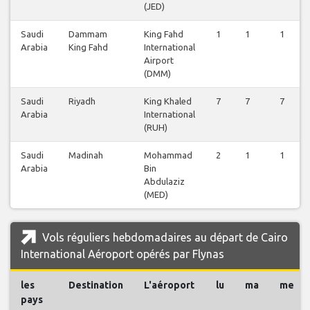
(JED)
Saudi
Dammam
King Fahd
1
1
1
Arabia
King Fahd
International
Airport
(DMM)
Saudi
Riyadh
King Khaled
7
7
7
Arabia
International
(RUH)
Saudi
Madinah
Mohammad
2
1
1
Arabia
Bin
Abdulaziz
(MED)
Vols réguliers hebdomadaires au départ de Cairo
International Aéroport opérés par Flynas
les
Destination
L'aéroport
lu
ma
me
pays