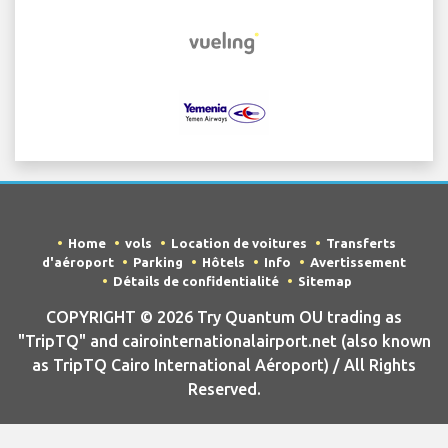
Home
vols
Location de voitures
Transferts
d'aéroport
Parking
Hôtels
Info
Avertissement
Détails de confidentialité
Sitemap
COPYRIGHT © 2026 Try Quantum OU trading as
"TripTQ" and cairointernationalairport.net (also known
as TripTQ Cairo International Aéroport) / All Rights
Reserved.
AVERTISSEMENT - ce site n'est pas le site officiel de Cairo