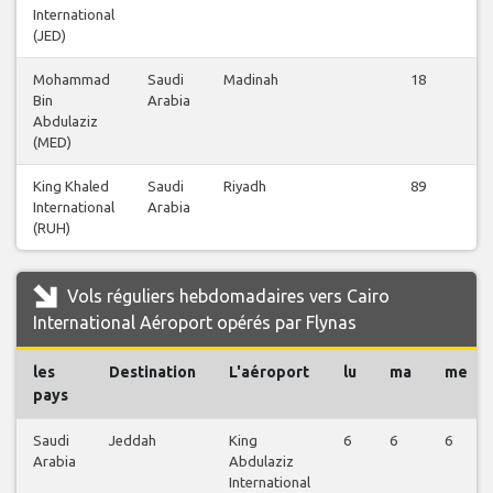
International
(JED)
Mohammad
Saudi
Madinah
18
Bin
Arabia
Abdulaziz
(MED)
King Khaled
Saudi
Riyadh
89
International
Arabia
(RUH)
Vols réguliers hebdomadaires vers Cairo
International Aéroport opérés par Flynas
les
Destination
L'aéroport
lu
ma
me
pays
Saudi
Jeddah
King
6
6
6
Arabia
Abdulaziz
International