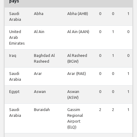
pays
Saudi
Abha
Abha (AHB)
0
0
1
Arabia
United
Al Ain
Al Ain (AAN)
0
1
0
Arab
Emirates
Iraq
Baghdad Al
Al Rasheed
0
1
0
Rasheed
(BGW)
Saudi
Arar
Arar (RAE)
0
0
1
Arabia
Egypt
Aswan
Aswan
0
0
1
(ASW)
Saudi
Buraidah
Gassim
2
2
1
Arabia
Regional
Airport
(ELQ)