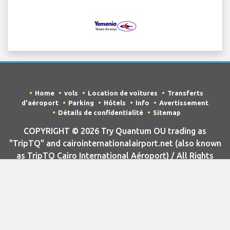
Home
vols
Location de voitures
Transferts
d'aéroport
Parking
Hôtels
Info
Avertissement
Détails de confidentialité
Sitemap
COPYRIGHT © 2026 Try Quantum OU trading as
"TripTQ" and cairointernationalairport.net (also known
as TripTQ Cairo International Aéroport) / All Rights
Reserved.
AVERTISSEMENT - ce site n'est pas le site officiel de Cairo
International Aéroport