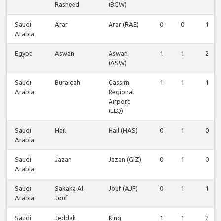
Rasheed
(BGW)
Saudi
Arar
Arar (RAE)
0
0
1
Arabia
Egypt
Aswan
Aswan
1
1
2
(ASW)
Saudi
Buraidah
Gassim
1
1
1
Arabia
Regional
Airport
(ELQ)
Saudi
Hail
Hail (HAS)
0
1
0
Arabia
Saudi
Jazan
Jazan (GIZ)
0
1
0
Arabia
Saudi
Sakaka Al
Jouf (AJF)
0
1
1
Arabia
Jouf
Saudi
Jeddah
King
1
1
2