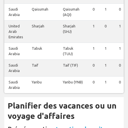
Saudi
Qaisumah
Qaisumah
0
1
0
Arabia
(AQI)
United
Sharjah
Sharjah
1
0
1
Arab
(SHJ)
Emirates
Saudi
Tabuk
Tabuk
1
1
1
Arabia
(TUU)
Saudi
Taif
Taif (TIF)
0
1
0
Arabia
Saudi
Yanbu
Yanbu (YNB)
0
1
0
Arabia
Planifier des vacances ou un
voyage d'affaires