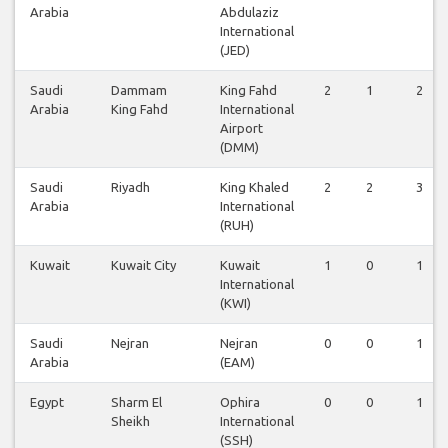
Arabia
Abdulaziz
International
(JED)
Saudi
Dammam
King Fahd
2
1
2
Arabia
King Fahd
International
Airport
(DMM)
Saudi
Riyadh
King Khaled
2
2
3
Arabia
International
(RUH)
Kuwait
Kuwait City
Kuwait
1
0
1
International
(KWI)
Saudi
Nejran
Nejran
0
0
1
Arabia
(EAM)
Egypt
Sharm El
Ophira
0
0
1
Sheikh
International
(SSH)