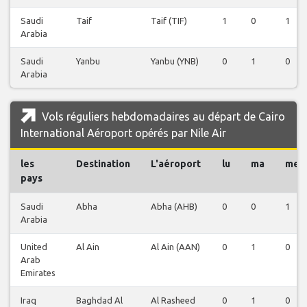
Saudi
Taif
Taif (TIF)
1
0
1
Arabia
Saudi
Yanbu
Yanbu (YNB)
0
1
0
Arabia
Vols réguliers hebdomadaires au départ de Cairo
International Aéroport opérés par Nile Air
les
Destination
L'aéroport
lu
ma
me
pays
Saudi
Abha
Abha (AHB)
0
0
1
Arabia
United
Al Ain
Al Ain (AAN)
0
1
0
Arab
Emirates
Iraq
Baghdad Al
Al Rasheed
0
1
0