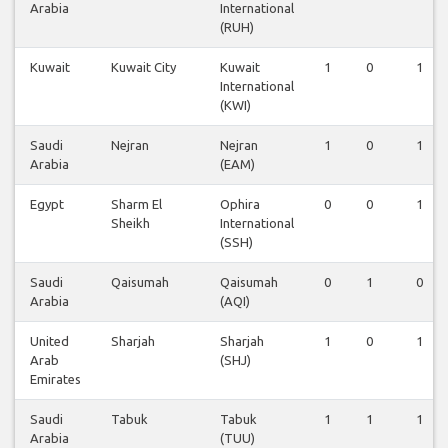
Arabia
International
(RUH)
Kuwait
Kuwait City
Kuwait
1
0
1
International
(KWI)
Saudi
Nejran
Nejran
1
0
1
Arabia
(EAM)
Egypt
Sharm El
Ophira
0
0
1
Sheikh
International
(SSH)
Saudi
Qaisumah
Qaisumah
0
1
0
Arabia
(AQI)
United
Sharjah
Sharjah
1
0
1
Arab
(SHJ)
Emirates
Saudi
Tabuk
Tabuk
1
1
1
Arabia
(TUU)