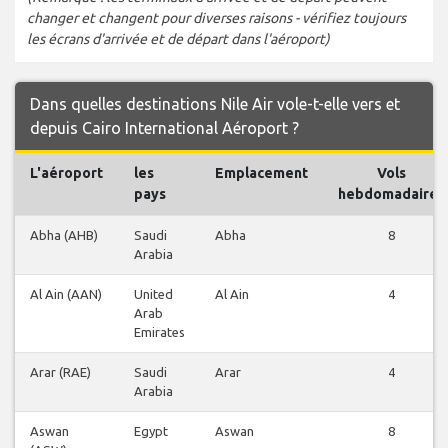
changer et changent pour diverses raisons - vérifiez toujours
les écrans d'arrivée et de départ dans l'aéroport)
Dans quelles destinations Nile Air vole-t-elle vers et
depuis Cairo International Aéroport ?
L'aéroport
les
Emplacement
Vols
pays
hebdomadaires
Abha (AHB)
Saudi
Abha
8
Arabia
Al Ain (AAN)
United
Al Ain
4
Arab
Emirates
Arar (RAE)
Saudi
Arar
4
Arabia
Aswan
Egypt
Aswan
8