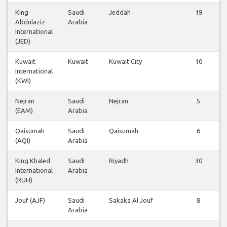
King
Saudi
Jeddah
19
Abdulaziz
Arabia
International
(JED)
Kuwait
Kuwait
Kuwait City
10
International
(KWI)
Nejran
Saudi
Nejran
5
(EAM)
Arabia
Qaisumah
Saudi
Qaisumah
6
(AQI)
Arabia
King Khaled
Saudi
Riyadh
30
International
Arabia
(RUH)
Jouf (AJF)
Saudi
Sakaka Al Jouf
8
Arabia