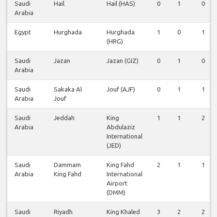
Saudi
Hail
Hail (HAS)
0
1
0
Arabia
Egypt
Hurghada
Hurghada
1
0
1
(HRG)
Saudi
Jazan
Jazan (GIZ)
0
1
0
Arabia
Saudi
Sakaka Al
Jouf (AJF)
0
1
1
Arabia
Jouf
Saudi
Jeddah
King
1
1
2
Arabia
Abdulaziz
International
(JED)
Saudi
Dammam
King Fahd
2
1
1
Arabia
King Fahd
International
Airport
(DMM)
Saudi
Riyadh
King Khaled
3
2
2