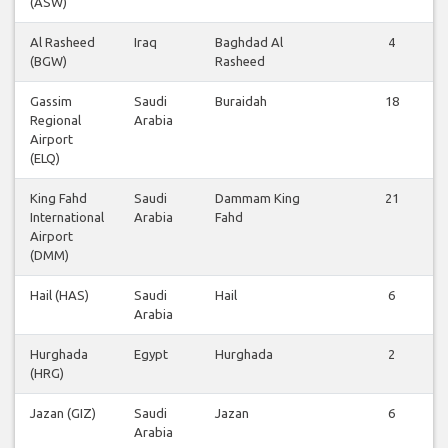
(ASW)
Al Rasheed
Iraq
Baghdad Al
4
(BGW)
Rasheed
Gassim
Saudi
Buraidah
18
Regional
Arabia
Airport
(ELQ)
King Fahd
Saudi
Dammam King
21
International
Arabia
Fahd
Airport
(DMM)
Hail (HAS)
Saudi
Hail
6
Arabia
Hurghada
Egypt
Hurghada
2
(HRG)
Jazan (GIZ)
Saudi
Jazan
6
Arabia