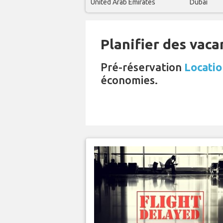
United Arab Emirates
Dubai
Planifier des vaca
Pré-réservation
Locatio
économies.