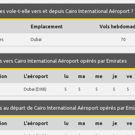
s vole-t-elle vers et depuis Cairo International Aéroport ?
Emplacement
Vols hebdomad
es
Dubai
70
 vers Cairo International Aéroport opérés par Emirates
ion
L'aéroport
lu
ma
me
je
ve
Dubai (DXB)
5
5
5
5
5
 au départ de Cairo International Aéroport opérés par Emi
ion
L'aéroport
lu
ma
me
je
ve