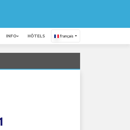
INFO
HÔTELS
français
1