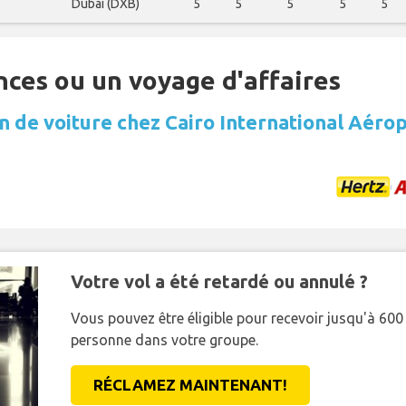
Dubai (DXB)
5
5
5
5
5
nces ou un voyage d'affaires
n de voiture chez Cairo International Aéro
Votre vol a été retardé ou annulé ?
Vous pouvez être éligible pour recevoir jusqu'à 6
personne dans votre groupe.
RÉCLAMEZ MAINTENANT!