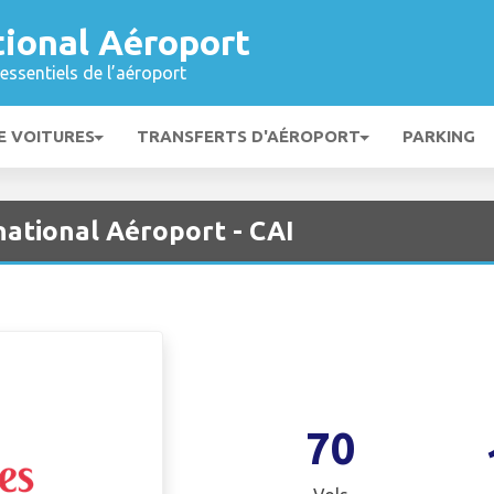
tional Aéroport
essentiels de l’aéroport
E VOITURES
TRANSFERTS D'AÉROPORT
PARKING
national Aéroport - CAI
70