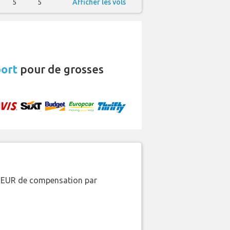
5
5
Afficher les vols
port
pour de grosses
00 EUR de compensation par