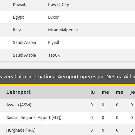
Kuwait
Kuwait City
Egypt
Luxor
Italy
Milan Malpensa
Saudi Arabia
Riyadh
Saudi Arabia
Tabuk
 vers Cairo International Aéroport opérés par Nesma Airli
L'aéroport
lu
ma
me
je
Aswan (ASW)
0
0
0
0
Gassim Regional Airport (ELQ)
0
0
0
0
Hurghada (HRG)
0
0
0
0