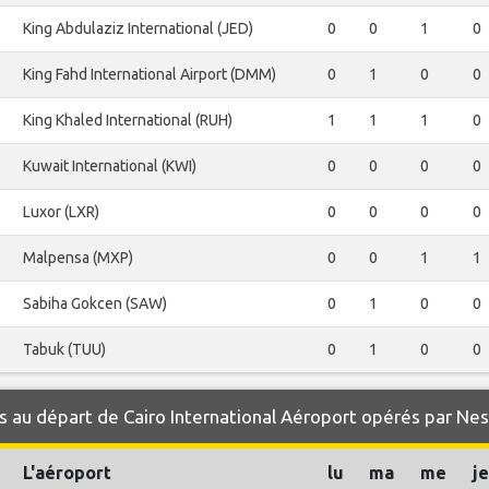
King Abdulaziz International (JED)
0
0
1
0
King Fahd International Airport (DMM)
0
1
0
0
King Khaled International (RUH)
1
1
1
0
Kuwait International (KWI)
0
0
0
0
Luxor (LXR)
0
0
0
0
Malpensa (MXP)
0
0
1
1
Sabiha Gokcen (SAW)
0
1
0
0
Tabuk (TUU)
0
1
0
0
 au départ de Cairo International Aéroport opérés par Nes
L'aéroport
lu
ma
me
je