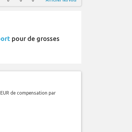
0
0
0
Afficher les vols
port
pour de grosses
00 EUR de compensation par