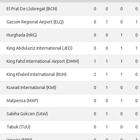
El Prat De Llobregat (BCN)
0
0
0
0
Gassim Regional Airport (ELQ)
0
1
0
1
Hurghada (HRG)
0
0
1
0
King Abdulaziz International (JED)
0
0
1
1
King Fahd International Airport (DMM)
1
1
1
0
King Khaled International (RUH)
2
1
1
0
Kuwait International (KWI)
0
1
0
0
Malpensa (MXP)
0
0
1
0
Sabiha Gokcen (SAW)
0
1
0
0
Tabuk (TUU)
0
1
0
0