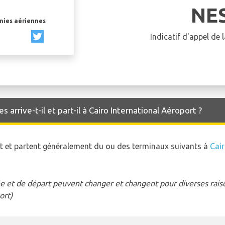
NE
gnies aériennes
Indicatif d'appel de
arrive-t-il et part-il à Cairo International Aéroport ?
nt et partent généralement du ou des terminaux suivants à
Cair
e et de départ peuvent changer et changent pour diverses raison
ort)