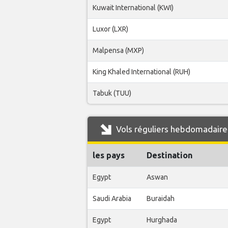
Kuwait International (KWI)
Luxor (LXR)
Malpensa (MXP)
King Khaled International (RUH)
Tabuk (TUU)
Vols réguliers hebdomadaires
les pays
Destination
Egypt
Aswan
Saudi Arabia
Buraidah
Egypt
Hurghada