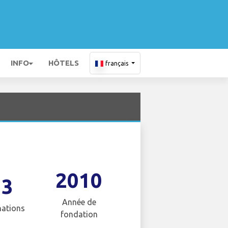
INFO
HÔTELS
français
2010
13
Année de
nations
fondation