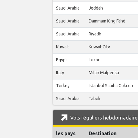
Saudi Arabia
Jeddah
Saudi Arabia
Dammam King Fahd
Saudi Arabia
Riyadh
Kuwait
Kuwait City
Egypt
Luxor
Italy
Milan Malpensa
Turkey
Istanbul Sabiha Gokcen
Saudi Arabia
Tabuk
Vols réguliers hebdomadaires
les pays
Destination