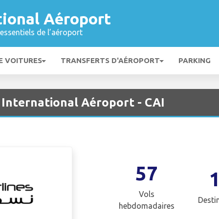
tional Aéroport
essentiels de l’aéroport
E VOITURES
TRANSFERTS D'AÉROPORT
PARKING
 International Aéroport - CAI
57
Vols
Desti
hebdomadaires