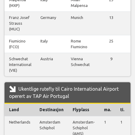
(MXP)
Malpensa
f
Franz Josef
Germany
Munich
13
Strauss
f
(MUC)
Fiumicino
Italy
Rome
25
(FCO)
Fiumicino
f
Schwechat
Austria
Vienna
9
International
Schwechat
f
(VIE)
Ukentlige rutefly til Cairo International Airport
operert av TAP Air Portugal
Land
Destinasjon
Flyplass
ma.
ti.
Netherlands
Amsterdam
Amsterdam-
1
1
Schiphol
Schiphol
(AMS)