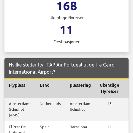
168
Ukentlige flyreiser
11
Destinasjoner
Hvilke steder flyr TAP Air Portugal til og fra Cairo
International Airport?
Flyplass
Land
plassering
Ukentlige
Fl
flyreiser
Amsterdam-
Netherlands
Amsterdam
13
Schiphol
Schiphol
f
(AMS)
El Prat De
Spain
Barcelona
11
Llobregat
f