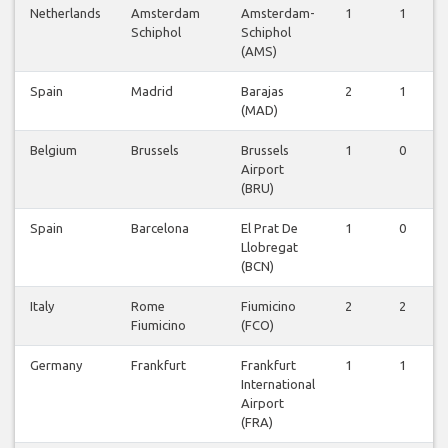
Netherlands
Amsterdam
Amsterdam-
1
1
Schiphol
Schiphol
(AMS)
Spain
Madrid
Barajas
2
1
(MAD)
Belgium
Brussels
Brussels
1
0
Airport
(BRU)
Spain
Barcelona
El Prat De
1
0
Llobregat
(BCN)
Italy
Rome
Fiumicino
2
2
Fiumicino
(FCO)
Germany
Frankfurt
Frankfurt
1
1
International
Airport
(FRA)