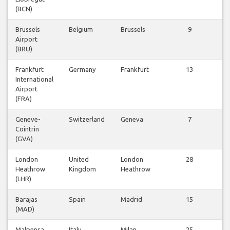
(BCN)
Brussels
Belgium
Brussels
9
Airport
f
(BRU)
Frankfurt
Germany
Frankfurt
13
International
f
Airport
(FRA)
Geneve-
Switzerland
Geneva
7
Cointrin
f
(GVA)
London
United
London
28
Heathrow
Kingdom
Heathrow
f
(LHR)
Barajas
Spain
Madrid
15
(MAD)
f
Malpensa
Italy
Milan
25