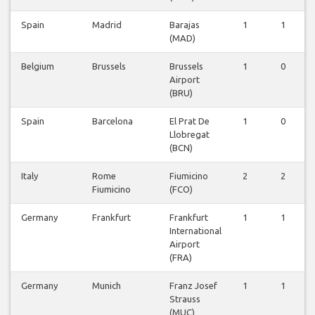
Spain
Madrid
Barajas
1
1
(MAD)
Belgium
Brussels
Brussels
1
0
Airport
(BRU)
Spain
Barcelona
El Prat De
1
0
Llobregat
(BCN)
Italy
Rome
Fiumicino
2
2
Fiumicino
(FCO)
Germany
Frankfurt
Frankfurt
1
1
International
Airport
(FRA)
Germany
Munich
Franz Josef
1
1
Strauss
(MUC)