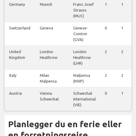
Germany
Munich
Franz Josef
1
1
Strauss
(MUC)
Switzerland
Geneva
Geneve-
0
1
Cointrin
(GVA)
United
London
London
2
2
Kingdom
Heathrow
Heathrow
(LHR)
Italy
Milan
Malpensa
2
2
Malpensa
(MXP)
Austria
Vienna
Schwechat
0
1
Schwechat
International
(VIE)
Planlegger du en ferie eller
en forretningsreise…