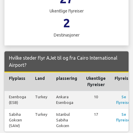
Ukentlige flyreiser
2
Destinasjoner
Hvilke steder flyr AJet til og fra Cairo International
Airport?
Flyplass
Land
plassering
Ukentlige
Flyreiser
flyreiser
Esenboga
Turkey
Ankara
10
Se
(ESB)
Esenboga
flyreiser
Sabiha
Turkey
Istanbul
17
Se
Gokcen
Sabiha
flyreiser
(SAW)
Gokcen