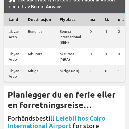
operert av Berniq Airways
Land
Destinasjon
Flyplass
ma.
ti.
on.
Libyan
Benghazi
Benina
0
1
0
Arab
International
(BEN)
Libyan
Misurata
Misurata
0
1
0
Arab
(MRA)
Libyan
Mitiga
Mitiga (MJI)
1
0
1
Arab
Planlegger du en ferie eller
en forretningsreise…
Forhåndsbestill
Leiebil hos Cairo
International Airport
for store