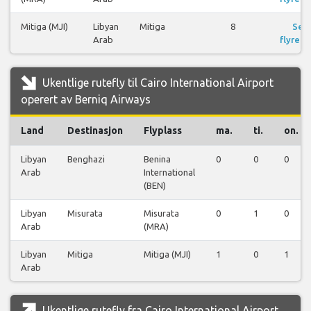
Mitiga (MJI)
Libyan
Mitiga
8
Se
Arab
flyreis
Ukentlige rutefly til Cairo International Airport
operert av Berniq Airways
Land
Destinasjon
Flyplass
ma.
ti.
on.
Libyan
Benghazi
Benina
0
0
0
Arab
International
(BEN)
Libyan
Misurata
Misurata
0
1
0
Arab
(MRA)
Libyan
Mitiga
Mitiga (MJI)
1
0
1
Arab
Ukentlige rutefly fra Cairo International Airport