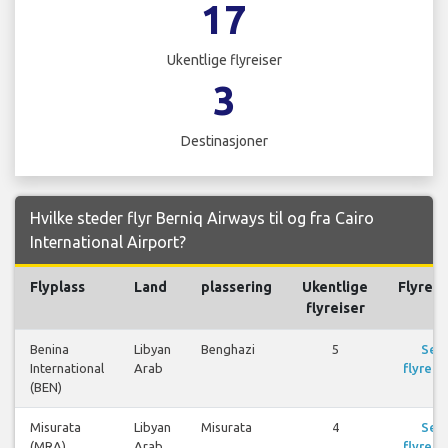
17
Ukentlige flyreiser
3
Destinasjoner
Hvilke steder flyr Berniq Airways til og fra Cairo
International Airport?
Flyplass
Land
plassering
Ukentlige
Flyreis
flyreiser
Benina
Libyan
Benghazi
5
Se
International
Arab
flyreis
(BEN)
Misurata
Libyan
Misurata
4
Se
(MRA)
Arab
flyreis