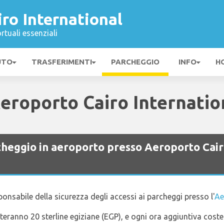
ro International
rtuali essenziali
UTO
TRASFERIMENTI
PARCHEGGIO
INFO
H
eroporto Cairo Internatio
rcheggio in aeroporto presso Aeroporto Cai
ponsabile della sicurezza degli accessi ai parcheggi presso l'
Ae
teranno 20 sterline egiziane (EGP), e ogni ora aggiuntiva coster