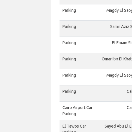
Parking
Magdy El Saoy 
Parking
Samir Aziz S
Parking
El Emam Str
Parking
Omar Ibn El Khatt
Parking
Magdy El Saoy 
Parking
Cai
Cairo Airport Car
Cai
Parking
El Tawos Car
Sayed Abu El El