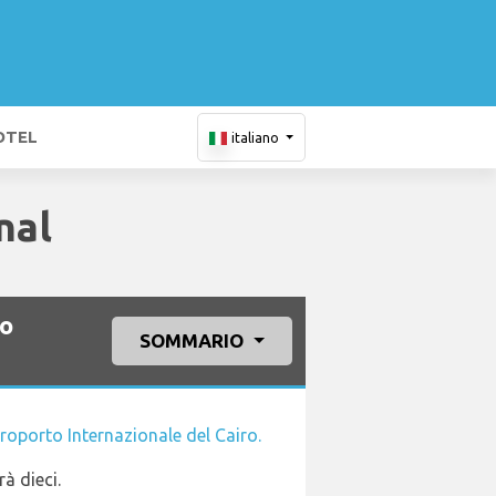
OTEL
italiano
nal
ro
SOMMARIO
roporto Internazionale del Cairo.
à dieci.