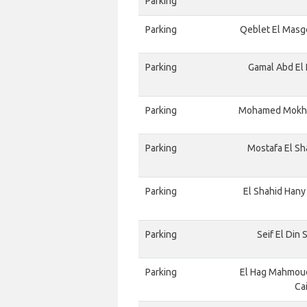
Parking
Parking
Qeblet El Masge
Parking
Gamal Abd El N
Parking
Mohamed Mokhtar
Parking
Mostafa El Sha
Parking
El Shahid Hany
Parking
Seif El Din 
Parking
El Hag Mahmou
Cai