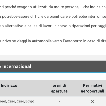
nti perché vengono utilizzati da molte persone, il che indica ch
a potrebbe essere difficile da pianificare e potrebbe interrompe
o alternativo a causa di lavori in corso o riparazioni per ragg
tivo se viaggi in automobile verso l'aeroporto in caso di rita
 International
Indirizzo
orari di
Per motivi
apertura
aeroportuali
close
reet, Cairo, Cairo, Egypt
-