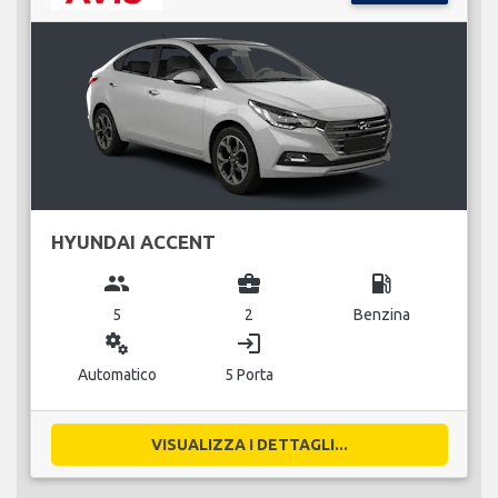
HYUNDAI ACCENT
group
business_center
local_gas_station
5
2
Benzina
miscellaneous_services
login
Automatico
5 Porta
VISUALIZZA I DETTAGLI...