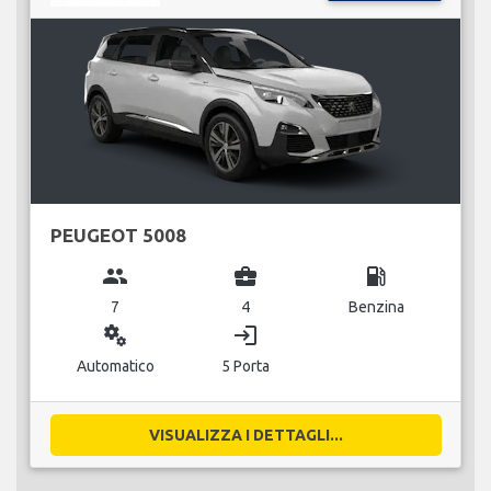
PEUGEOT 5008
group
business_center
local_gas_station
7
4
Benzina
miscellaneous_services
login
Automatico
5 Porta
VISUALIZZA I DETTAGLI...