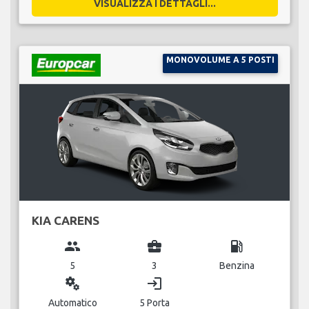
VISUALIZZA I DETTAGLI...
MONOVOLUME A 5 POSTI
KIA CARENS
group
business_center
local_gas_station
5
3
Benzina
miscellaneous_services
login
Automatico
5 Porta