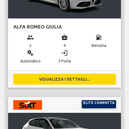
ALFA ROMEO GIULIA
group
business_center
local_gas_station
5
4
Benzina
miscellaneous_services
login
Automatico
5 Porta
VISUALIZZA I DETTAGLI...
ELITE COMPATTA