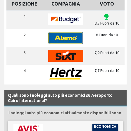
POSIZIONE
COMPAGNIA
VOTO
emoji_events
1
8,5 Fuori da 10
2
8 Fuori da 10
3
7,9 Fuori da 10
4
7,7 Fuori da 10
Quali sono i noleggi auto più economici su Aeroporto
Cairo International?
I noleggi auto più economici attualmente disponibili sono:
ECONOMICA