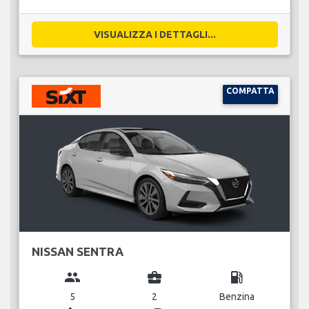
VISUALIZZA I DETTAGLI...
COMPATTA
NISSAN SENTRA
group
business_center
local_gas_station
5
2
Benzina