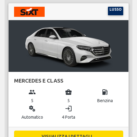
LUSSO
MERCEDES E CLASS
group
business_center
local_gas_station
5
5
Benzina
miscellaneous_services
login
Automatico
4 Porta
VISUALIZZA I DETTAGLI...