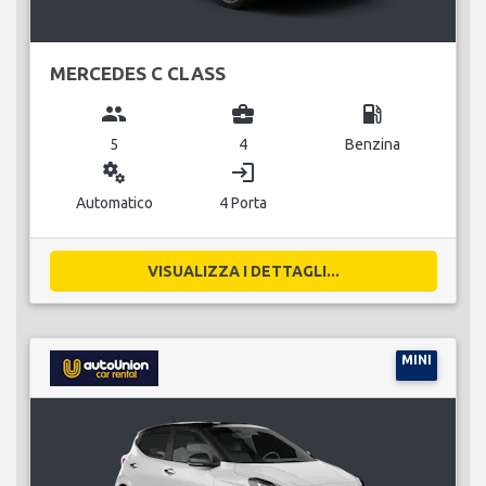
MERCEDES C CLASS
group
business_center
local_gas_station
5
4
Benzina
miscellaneous_services
login
Automatico
4 Porta
VISUALIZZA I DETTAGLI...
MINI