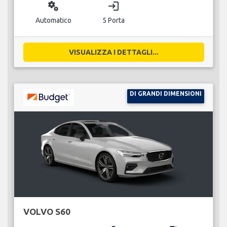
miscellaneous_services
login
Automatico
5 Porta
VISUALIZZA I DETTAGLI...
DI GRANDI DIMENSIONI
VOLVO S60