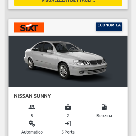
VISUALIZZA I DETTAGLI...
ECONOMICA
NISSAN SUNNY
group
business_center
local_gas_station
5
2
Benzina
miscellaneous_services
login
Automatico
5 Porta