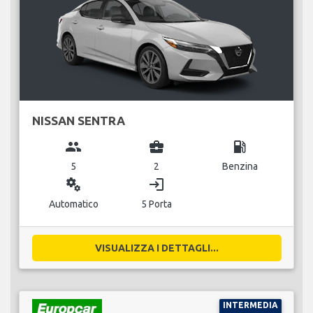
NISSAN SENTRA
group
business_center
local_gas_station
5
2
Benzina
miscellaneous_services
login
Automatico
5 Porta
VISUALIZZA I DETTAGLI...
INTERMEDIA