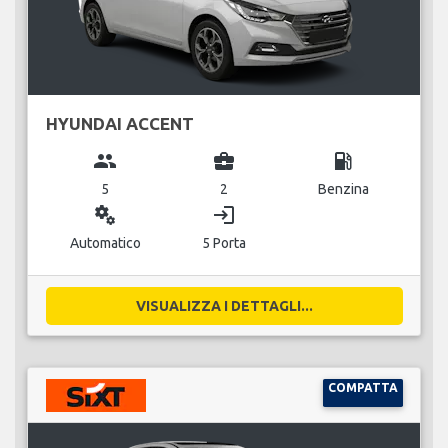
HYUNDAI ACCENT
group
business_center
local_gas_station
5
2
Benzina
miscellaneous_services
login
Automatico
5 Porta
VISUALIZZA I DETTAGLI...
COMPATTA