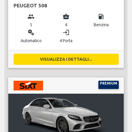
PEUGEOT 508
group
business_center
local_gas_station
5
4
Benzina
miscellaneous_services
login
Automatico
4 Porta
VISUALIZZA I DETTAGLI...
PREMIUM