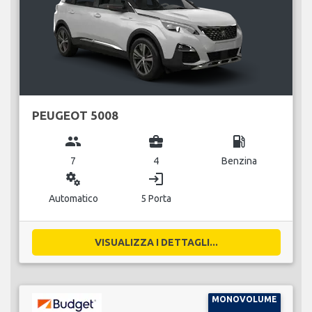
PEUGEOT 5008
group
business_center
local_gas_station
7
4
Benzina
miscellaneous_services
login
Automatico
5 Porta
VISUALIZZA I DETTAGLI...
MONOVOLUME