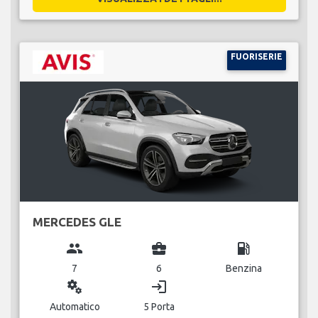
FUORISERIE
MERCEDES GLE
group
business_center
local_gas_station
7
6
Benzina
miscellaneous_services
login
Automatico
5 Porta