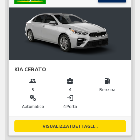
KIA CERATO
group
business_center
local_gas_station
5
4
Benzina
miscellaneous_services
login
Automatico
4 Porta
VISUALIZZA I DETTAGLI...