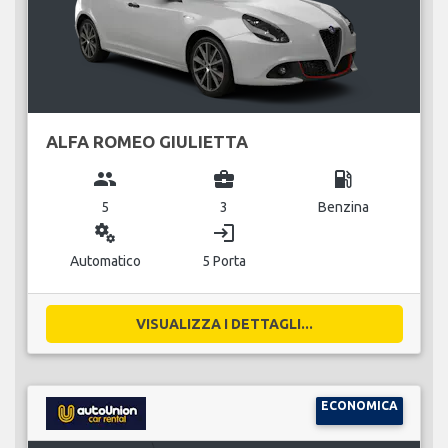
ALFA ROMEO GIULIETTA
group
business_center
local_gas_station
5
3
Benzina
miscellaneous_services
login
Automatico
5 Porta
VISUALIZZA I DETTAGLI...
ECONOMICA