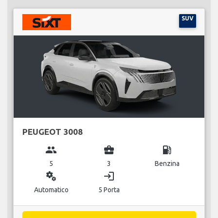
SUV
PEUGEOT 3008
group
business_center
local_gas_station
5
3
Benzina
miscellaneous_services
login
Automatico
5 Porta