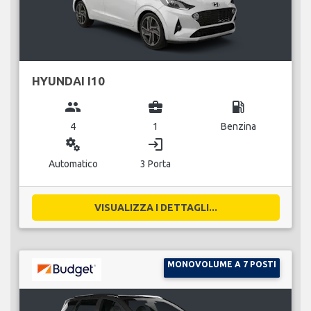
HYUNDAI I10
group
business_center
local_gas_station
4
1
Benzina
miscellaneous_services
login
Automatico
3 Porta
VISUALIZZA I DETTAGLI...
MONOVOLUME A 7 POSTI