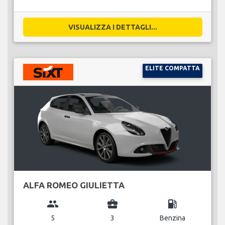
VISUALIZZA I DETTAGLI...
ELITE COMPATTA
ALFA ROMEO GIULIETTA
group
business_center
local_gas_station
5
3
Benzina