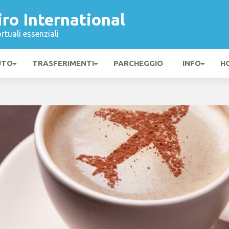
ro International
rtuali essenziali
UTO
TRASFERIMENTI
PARCHEGGIO
INFO
H