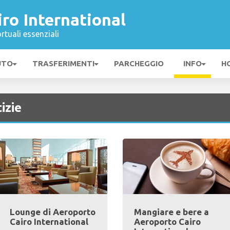
ro International
rtuali essenziali
UTO
TRASFERIMENTI
PARCHEGGIO
INFO
H
izie
Lounge di Aeroporto
Mangiare e bere a
Cairo International
Aeroporto Cairo