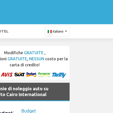
OTEL
italiano
Modifiche
GRATUITE
,
ioni
GRATUITE
,
NESSUN
costo per la
carta di credito!
ie di noleggio auto su
to Cairo International
Budget