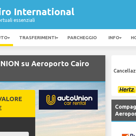
ro International
rtuali essenziali
UTO
TRASFERIMENTI
PARCHEGGIO
INFO
H
NION su Aeroporto Cairo
Cancellaz
VALORE
Compagn
E
Aeropor