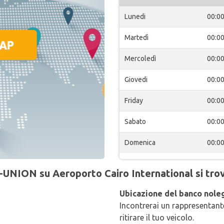
Lunedi
00:0
Martedì
00:0
Mercoledì
00:0
Giovedi
00:0
Friday
00:0
Sabato
00:0
Domenica
00:0
-UNION su Aeroporto Cairo International si trov
Ubicazione del banco nole
Incontrerai un rappresentante
ritirare il tuo veicolo.