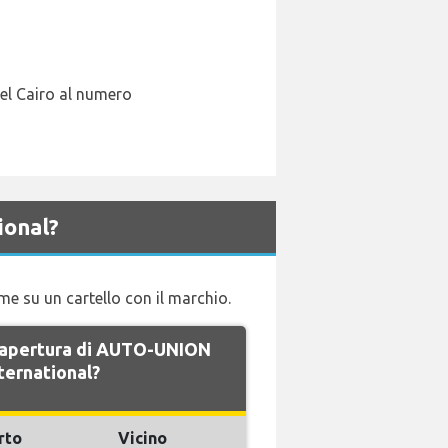
del Cairo al numero
ional?
me su un cartello con il marchio.
di apertura di AUTO-UNION
ternational?
rto
Vicino