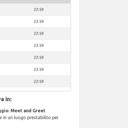
0
23:59
0
23:59
0
23:59
0
23:59
0
23:59
0
23:59
0
23:59
a in:
ggio: Meet and Greet
 in un luogo prestabilito per