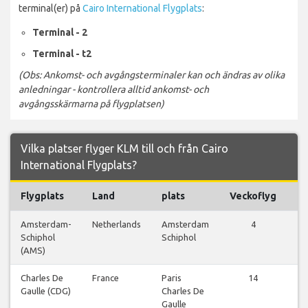
terminal(er) på
Cairo International Flygplats
:
Terminal - 2
Terminal - t2
(Obs: Ankomst- och avgångsterminaler kan och ändras av olika
anledningar - kontrollera alltid ankomst- och
avgångsskärmarna på flygplatsen)
Vilka platser flyger KLM till och från Cairo
International Flygplats?
Flygplats
Land
plats
Veckoflyg
Fl
Amsterdam-
Netherlands
Amsterdam
4
Vi
Schiphol
Schiphol
fl
(AMS)
Charles De
France
Paris
14
Vi
Gaulle (CDG)
Charles De
fl
Gaulle