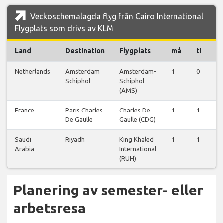
Veckoschemalagda flyg från Cairo International
Flygplats som drivs av KLM
Land
Destination
Flygplats
må
ti
o
Netherlands
Amsterdam
Amsterdam-
1
0
0
Schiphol
Schiphol
(AMS)
France
Paris Charles
Charles De
1
1
1
De Gaulle
Gaulle (CDG)
Saudi
Riyadh
King Khaled
1
1
1
Arabia
International
(RUH)
Planering av semester- eller
arbetsresa