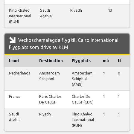
King Khaled
Saudi
Riyadh
13
Vi
International
Arabia
fl
(RUH)
Veckoschemalagda flyg till Cairo International
Flygplats som drivs av KLM
Land
Destination
Flygplats
må
ti
o
Netherlands
Amsterdam
Amsterdam-
1
0
0
Schiphol
Schiphol
(AMS)
France
Paris Charles
Charles De
1
1
1
De Gaulle
Gaulle (CDG)
Saudi
Riyadh
King Khaled
1
1
1
Arabia
International
(RUH)