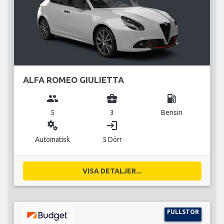
ALFA ROMEO GIULIETTA
group
business_center
local_gas_station
5
3
Bensin
miscellaneous_services
login
Automatisk
5 Dörr
VISA DETALJER...
FULLSTOR