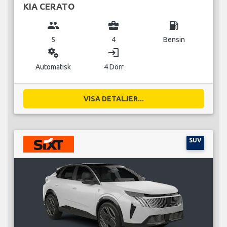
KIA CERATO
group
business_center
local_gas_station
5
4
Bensin
miscellaneous_services
login
Automatisk
4 Dörr
VISA DETALJER...
SUV