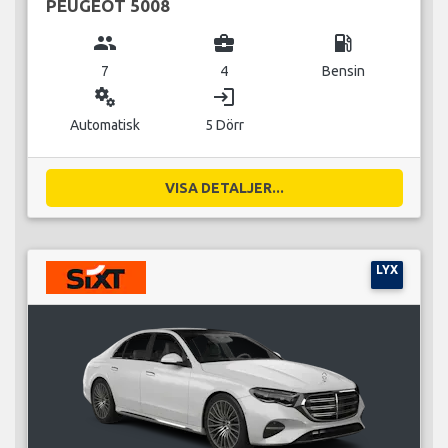
PEUGEOT 5008
group
business_center
local_gas_station
7
4
Bensin
miscellaneous_services
login
Automatisk
5 Dörr
VISA DETALJER...
LYX