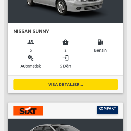
NISSAN SUNNY
group
business_center
local_gas_station
5
2
Bensin
miscellaneous_services
login
Automatisk
5 Dörr
VISA DETALJER...
KOMPAKT