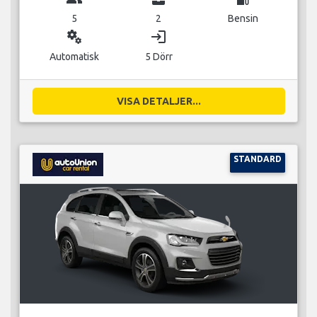
5
2
Bensin
miscellaneous_services
login
Automatisk
5 Dörr
VISA DETALJER...
STANDARD