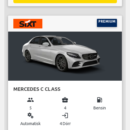
PREMIUM
MERCEDES C CLASS
group
business_center
local_gas_station
5
4
Bensin
miscellaneous_services
login
Automatisk
4 Dörr