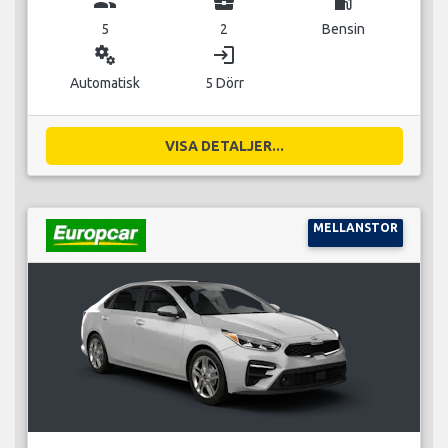
group
business_center
local_gas_station
5
2
Bensin
miscellaneous_services
login
Automatisk
5 Dörr
VISA DETALJER...
MELLANSTOR