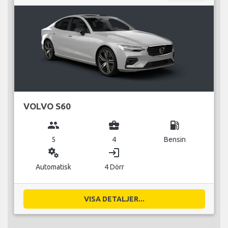
VOLVO S60
group
business_center
local_gas_station
5
4
Bensin
miscellaneous_services
login
Automatisk
4 Dörr
VISA DETALJER...