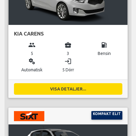
KIA CARENS
group
business_center
local_gas_station
5
3
Bensin
miscellaneous_services
login
Automatisk
5 Dörr
VISA DETALJER...
KOMPAKT ELIT