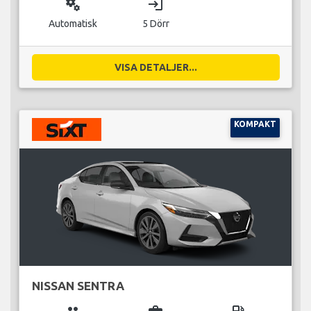
miscellaneous_services
login
Automatisk
5 Dörr
VISA DETALJER...
KOMPAKT
NISSAN SENTRA