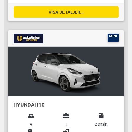
VISA DETALJER...
MINI
HYUNDAI I10
group
business_center
local_gas_station
4
1
Bensin
miscellaneous_services
login