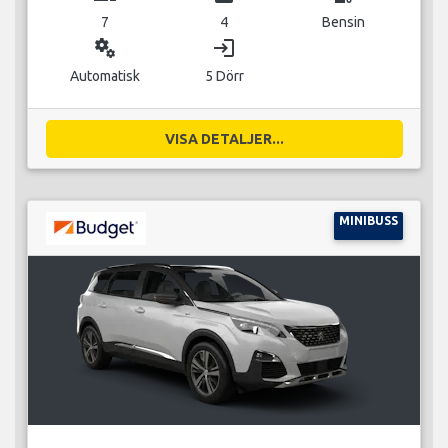
7
4
Bensin
miscellaneous_services
login
Automatisk
5 Dörr
VISA DETALJER...
MINIBUSS