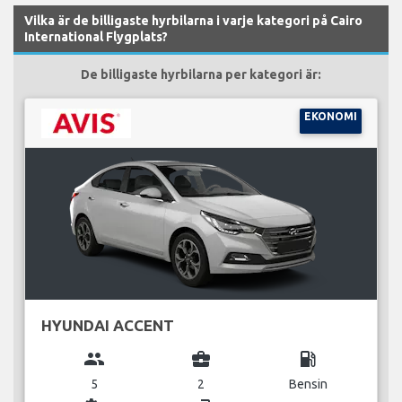
Vilka är de billigaste hyrbilarna i varje kategori på Cairo
International Flygplats?
De billigaste hyrbilarna per kategori är:
EKONOMI
HYUNDAI ACCENT
group
business_center
local_gas_station
5
2
Bensin