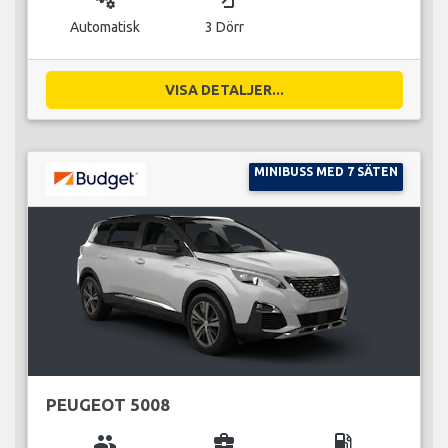
Automatisk
3 Dörr
VISA DETALJER...
MINIBUSS MED 7 SÄTEN
PEUGEOT 5008
group
business_center
local_gas_station