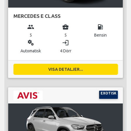
MERCEDES E CLASS
group
business_center
local_gas_station
5
5
Bensin
miscellaneous_services
login
Automatisk
4 Dörr
VISA DETALJER...
EXOTISK