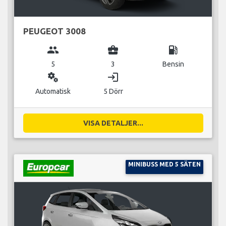
PEUGEOT 3008
group
business_center
local_gas_station
5
3
Bensin
miscellaneous_services
login
Automatisk
5 Dörr
VISA DETALJER...
MINIBUSS MED 5 SÄTEN