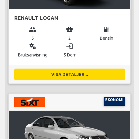
RENAULT LOGAN
group
business_center
local_gas_station
5
2
Bensin
miscellaneous_services
login
Bruksanvisning
5 Dörr
VISA DETALJER...
EKONOMI