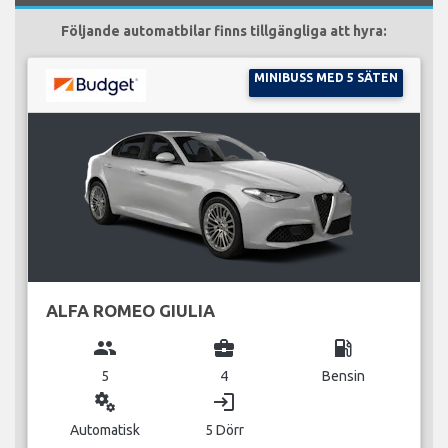
Följande automatbilar finns tillgängliga att hyra:
MINIBUSS MED 5 SÄTEN
ALFA ROMEO GIULIA
group
business_center
local_gas_station
5
4
Bensin
miscellaneous_services
login
Automatisk
5 Dörr