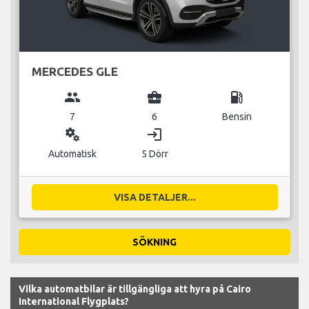
MERCEDES GLE
group
business_center
local_gas_station
7
6
Bensin
miscellaneous_services
login
Automatisk
5 Dörr
VISA DETALJER...
SÖKNING
Vilka automatbilar är tillgängliga att hyra på Cairo
International Flygplats?