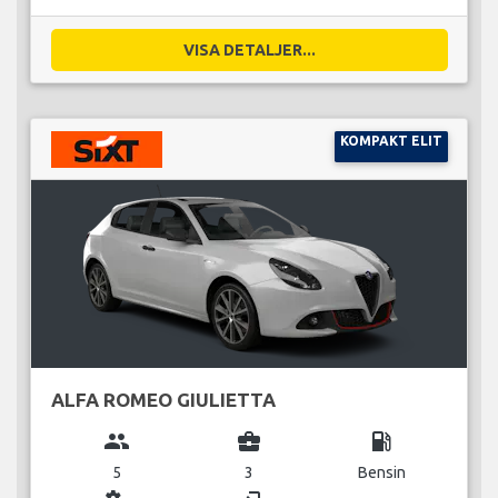
VISA DETALJER...
KOMPAKT ELIT
ALFA ROMEO GIULIETTA
group
business_center
local_gas_station
5
3
Bensin