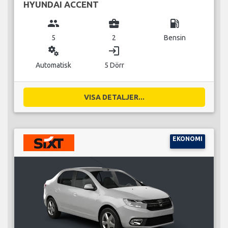
HYUNDAI ACCENT
group
business_center
local_gas_station
5
2
Bensin
miscellaneous_services
login
Automatisk
5 Dörr
VISA DETALJER...
EKONOMI