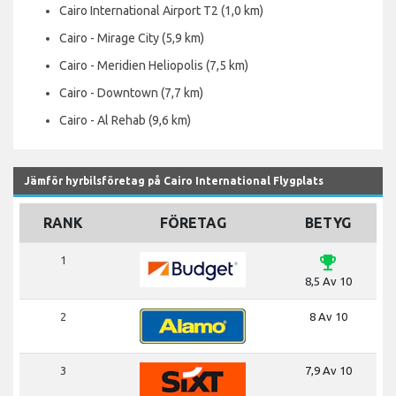
Cairo International Airport T2 (1,0 km)
Cairo - Mirage City (5,9 km)
Cairo - Meridien Heliopolis (7,5 km)
Cairo - Downtown (7,7 km)
Cairo - Al Rehab (9,6 km)
Jämför hyrbilsföretag på Cairo International Flygplats
RANK
FÖRETAG
BETYG
emoji_events
1
8,5 Av 10
2
8 Av 10
3
7,9 Av 10