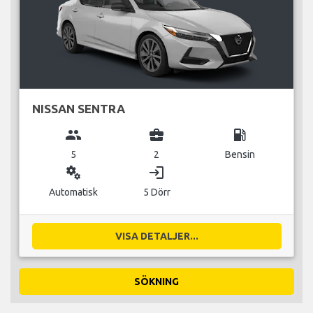
NISSAN SENTRA
group
business_center
local_gas_station
5
2
Bensin
miscellaneous_services
login
Automatisk
5 Dörr
VISA DETALJER...
SÖKNING