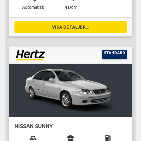
Automatisk
4 Dörr
VISA DETALJER...
STANDARD
NISSAN SUNNY
group
business_center
local_gas_station