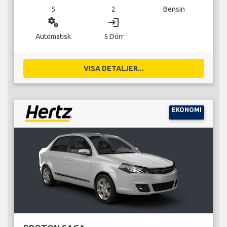
5
2
Bensin
miscellaneous_services
login
Automatisk
5 Dörr
VISA DETALJER...
EKONOMI