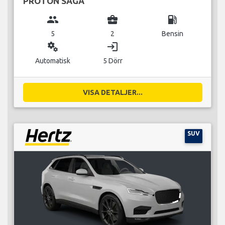
PROTON SAGA
group
business_center
local_gas_station
5
2
Bensin
miscellaneous_services
login
Automatisk
5 Dörr
VISA DETALJER...
SUV