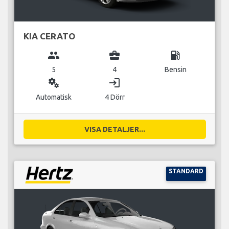
KIA CERATO
group
business_center
local_gas_station
5
4
Bensin
miscellaneous_services
login
Automatisk
4 Dörr
VISA DETALJER...
STANDARD