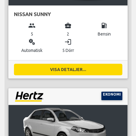
NISSAN SUNNY
group
business_center
local_gas_station
5
2
Bensin
miscellaneous_services
login
Automatisk
5 Dörr
VISA DETALJER...
EKONOMI