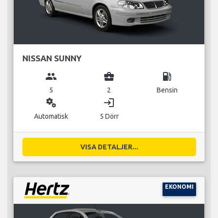
NISSAN SUNNY
group
business_center
local_gas_station
5
2
Bensin
miscellaneous_services
login
Automatisk
5 Dörr
VISA DETALJER...
EKONOMI