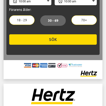
Förarens ålder:
18 - 29
70+
30 - 69
SÖK