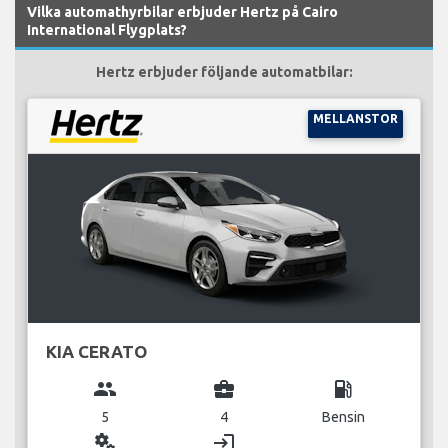
Vilka automathyrbilar erbjuder Hertz på Cairo
International Flygplats?
Hertz erbjuder följande automatbilar:
MELLANSTOR
KIA CERATO
group
business_center
local_gas_station
5
4
Bensin
miscellaneous_services
login