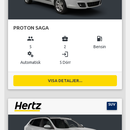
PROTON SAGA
group
business_center
local_gas_station
5
2
Bensin
miscellaneous_services
login
Automatisk
5 Dörr
VISA DETALJER...
SUV