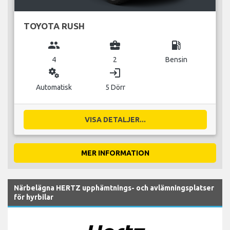
TOYOTA RUSH
group
business_center
local_gas_station
4
2
Bensin
miscellaneous_services
login
Automatisk
5 Dörr
VISA DETALJER...
MER INFORMATION
Närbelägna HERTZ upphämtnings- och avlämningsplatser
för hyrbilar