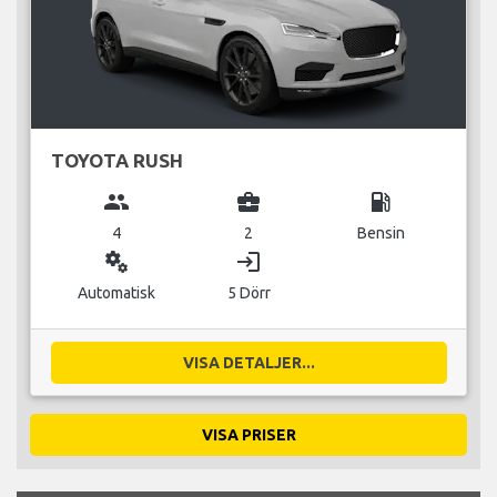
TOYOTA RUSH
group
business_center
local_gas_station
4
2
Bensin
miscellaneous_services
login
Automatisk
5 Dörr
VISA DETALJER...
VISA PRISER