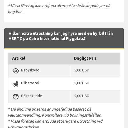
* Vissa företag kan erbjuda alternativa bränslepolicyer på
begäran.
Vilken extra utrustning kan jag hyra med en hyrbil från
HERTZ på Cairo International Flygplats?
Artikel
Dagligt Pris
child_care
Babyskydd
5,00 USD
child_friendly
Bilbarnstol
5,00 USD
face
Bälteskudde
5,00 USD
* De angivna priserna är ungefärliga baserat på
valutaomvandling. Kontrollera vid bokningstillfället.
* Vissa företag kan erbjuda ytterligare utrustning vid
uthyrningsdisken.