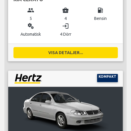
group
business_center
local_gas_station
5
4
Bensin
miscellaneous_services
login
Automatisk
4 Dörr
VISA DETALJER...
KOMPAKT