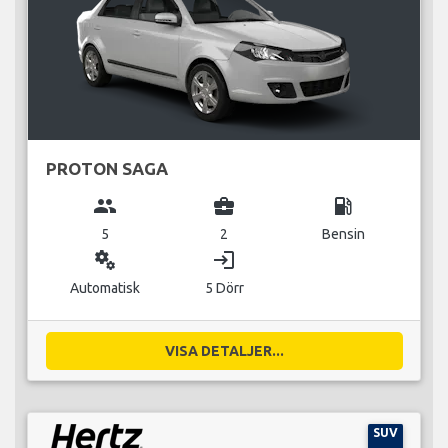
PROTON SAGA
group
business_center
local_gas_station
5
2
Bensin
miscellaneous_services
login
Automatisk
5 Dörr
VISA DETALJER...
SUV