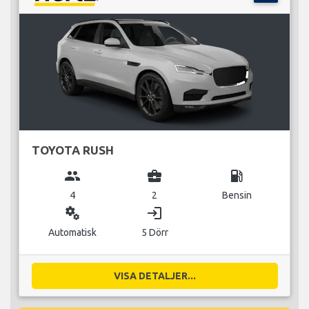
TOYOTA RUSH
group
business_center
local_gas_station
4
2
Bensin
miscellaneous_services
login
Automatisk
5 Dörr
VISA DETALJER...