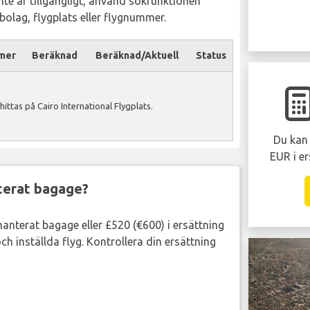
inte är tillgängligt, använd sökfunktionen
ygbolag, flygplats eller flygnummer.
mer
Beräknad
Beräknad/Aktuell
Status
ittas på Cairo International Flygplats.
Du kan 
EUR i er
nterat bagage?
lhanterat bagage eller £520 (€600) i ersättning
ch inställda flyg. Kontrollera din ersättning