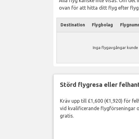
Alla flyg kanske inte visas. Om det 
ovan för att hitta ditt flyg efter fl
Destination
Flygbolag
Flygnum
Inga flygavgångar kunde h
Störd flygresa eller felha
Kräv upp till £1,600 (€1,920) för fe
vid kvalificerande flygförseningar o
gratis.