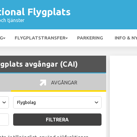
tional Flygplats
och tjänster
NG
FLYGPLATSTRANSFER
PARKERING
INFO & N
ygplats avgångar (CAI)
AVGÅNGAR
FILTRERA