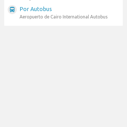
Por Autobus
directions_bus
Aeropuerto de Cairo International Autobus