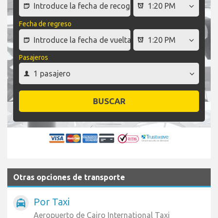
Fecha de regreso
Pasajeros
BUSCAR
Otras opciones de transporte
Por Taxi
local_taxi
Aeropuerto de Cairo International Taxi