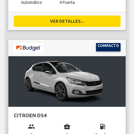
Automático
4 Puerta
VER DETALLES...
COMPACTO
CITROEN DS4
group
business_center
local_gas_station