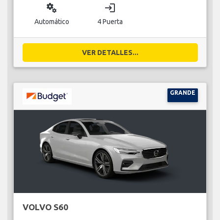
miscellaneous_services
login
Automático
4 Puerta
VER DETALLES...
GRANDE
VOLVO S60