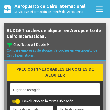
Aeropuerto de Cairo International
Servicios e Información de interés del Aeropuerto
BUDGET coches de alquiler en Aeropuerto de
Cairo International
emoji_events
Clasificado #1 Desde 9
Compare empresas de alquiler de coches en Aeropuerto de
Cairo International
PRECIOS INMEJORABLES EN COCHES DE
ALQUILER
Lugar de recogida
Devolución en la misma ubicación
Fecha de recogida
Fecha de regreso