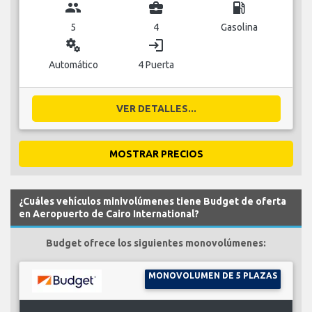
group
business_center
local_gas_station
5
4
Gasolina
miscellaneous_services
login
Automático
4 Puerta
VER DETALLES...
MOSTRAR PRECIOS
¿Cuáles vehículos minivolúmenes tiene Budget de oferta
en Aeropuerto de Cairo International?
Budget ofrece los siguientes monovolúmenes:
MONOVOLUMEN DE 5 PLAZAS