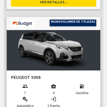
VER DETALLES...
MONOVOLUMEN DE 7 PLAZAS
PEUGEOT 5008
group
business_center
local_gas_station
7
4
Gasolina
miscellaneous_services
login
Automático
5 Puerta