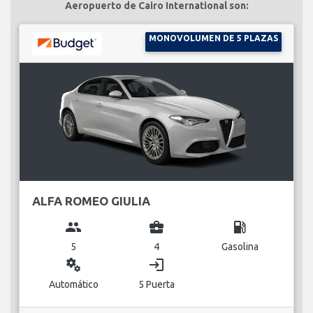
Aeropuerto de Cairo International son:
MONOVOLUMEN DE 5 PLAZAS
ALFA ROMEO GIULIA
group
business_center
local_gas_station
5
4
Gasolina
miscellaneous_services
login
Automático
5 Puerta