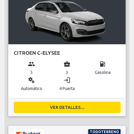
CITROEN C-ELYSEE
group
business_center
local_gas_station
5
3
Gasolina
miscellaneous_services
login
Automático
4 Puerta
VER DETALLES...
TODOTERRENO