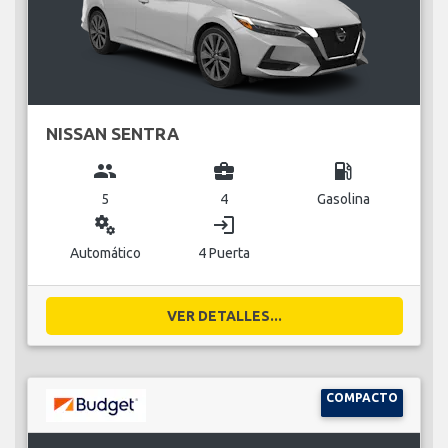
NISSAN SENTRA
group
business_center
local_gas_station
5
4
Gasolina
miscellaneous_services
login
Automático
4 Puerta
VER DETALLES...
COMPACTO