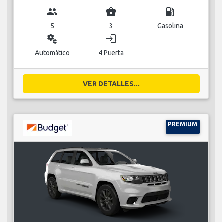
group
business_center
local_gas_station
5
3
Gasolina
miscellaneous_services
login
Automático
4 Puerta
VER DETALLES...
PREMIUM