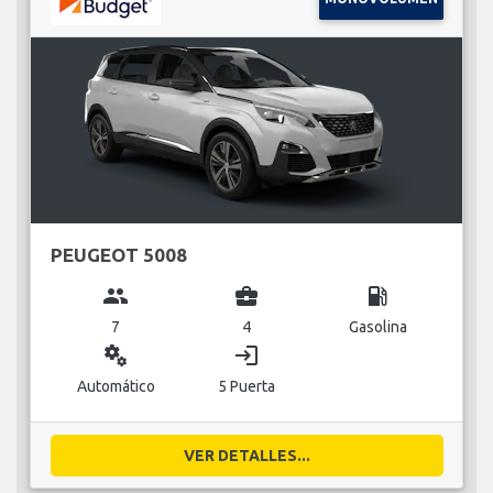
PEUGEOT 5008
group
business_center
local_gas_station
7
4
Gasolina
miscellaneous_services
login
Automático
5 Puerta
VER DETALLES...