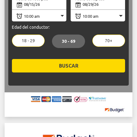
Edad del conductor:
18 - 29
70+
30 - 69
BUSCAR