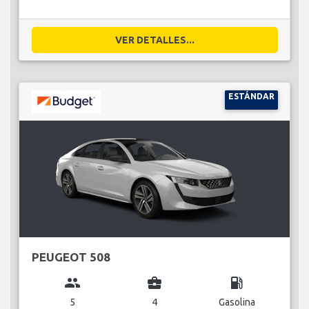
VER DETALLES...
ESTÁNDAR
PEUGEOT 508
group
business_center
local_gas_station
5
4
Gasolina