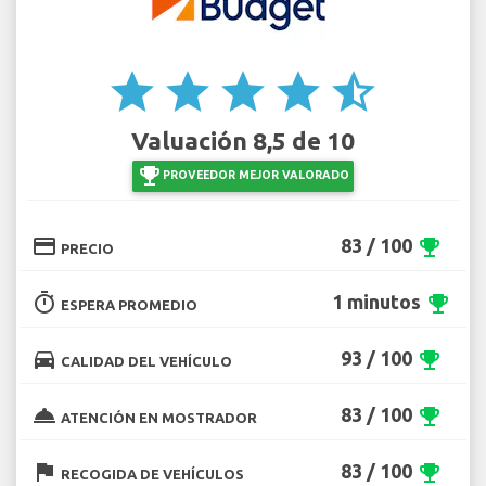
star
star
star
star
star_half
Valuación 8,5 de 10
emoji_events
PROVEEDOR MEJOR VALORADO
credit_card
83 / 100
emoji_events
PRECIO
timer
1 minutos
emoji_events
ESPERA PROMEDIO
directions_car
93 / 100
emoji_events
CALIDAD DEL VEHÍCULO
room_service
83 / 100
emoji_events
ATENCIÓN EN MOSTRADOR
flag
83 / 100
emoji_events
RECOGIDA DE VEHÍCULOS