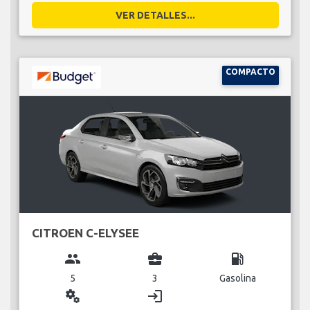
VER DETALLES...
COMPACTO
CITROEN C-ELYSEE
group
business_center
local_gas_station
5
3
Gasolina
miscellaneous_services
login