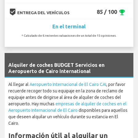
beenhere
85 / 100
emoji_events
ENTREGA DEL VEHÍCULOS
En el terminal
* Calculado de 6 recientes valuaciones de un total de 15 opiniones.
`
Alquiler de coches BUDGET Servicios en
Aeropuerto de Cairo International
Al llegar al
Aeropuerto Internacional de El Cairo CAI
, por favor
recuerde recoger todo su equipaje en la zona de reclamo de
equipaje antes de dirigirse al área de alquiler de coches del
aeropuerto. Hay muchas
empresas de alquiler de coches en el
Aeropuerto Internacional de El Cairo
disponibles para aquellos
que deseen alquilar un vehículo durante su estancia en El
Cairo.
Información útil al alquilar un