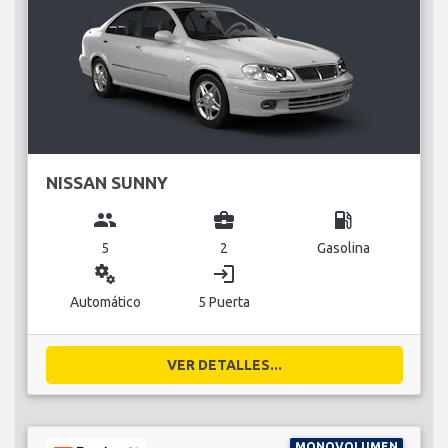
NISSAN SUNNY
group
business_center
local_gas_station
5
2
Gasolina
miscellaneous_services
login
Automático
5 Puerta
VER DETALLES...
MONOVOLUMEN