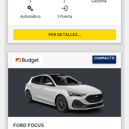
5
2
Gasolina
miscellaneous_services
login
Automático
5 Puerta
VER DETALLES...
COMPACTO
FORD FOCUS