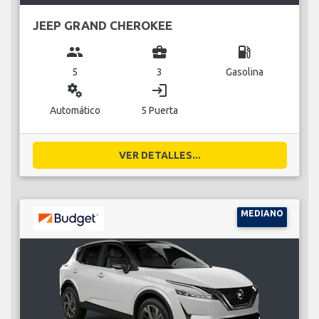
JEEP GRAND CHEROKEE
group
business_center
local_gas_station
5
3
Gasolina
miscellaneous_services
login
Automático
5 Puerta
VER DETALLES...
MEDIANO