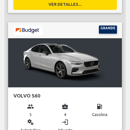
VER DETALLES...
GRANDE
VOLVO S60
group
business_center
local_gas_station
5
4
Gasolina
miscellaneous_services
login