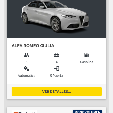
ALFA ROMEO GIULIA
group
business_center
local_gas_station
5
4
Gasolina
miscellaneous_services
login
Automático
5 Puerta
VER DETALLES...
MONOVOLUMEN