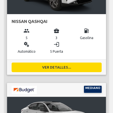
NISSAN QASHQAI
group
business_center
local_gas_station
5
3
Gasolina
miscellaneous_services
login
Automático
5 Puerta
VER DETALLES...
MEDIANO