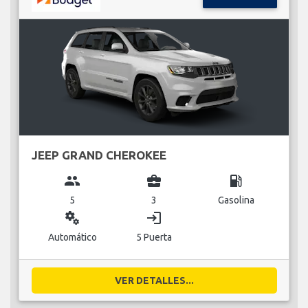
JEEP GRAND CHEROKEE
group
business_center
local_gas_station
5
3
Gasolina
miscellaneous_services
login
Automático
5 Puerta
VER DETALLES...