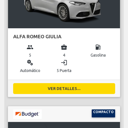
ALFA ROMEO GIULIA
group
business_center
local_gas_station
5
4
Gasolina
miscellaneous_services
login
Automático
5 Puerta
VER DETALLES...
COMPACTO