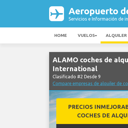
Aeropuerto de
Servicios e Información de i
HOME
VUELOS
ALQUILER
ALAMO coches de alqui
International
Clasificado #2 Desde 9
Compare empresas de alquiler de co
PRECIOS INMEJORA
COCHES DE ALQU