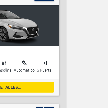
local_gas_station
miscellaneous_services
login
solina
Automático
5 Puerta
ETALLES...