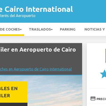
 Cairo International
nterés del Aeropuerto
 DE COCHES
TRASLADOS
PARKING
NOTICIAS Y
ler en Aeropuerto de Cairo
ches en Aeropuerto de Cairo International
st
BLES EN
ILER
credit_card
PREC