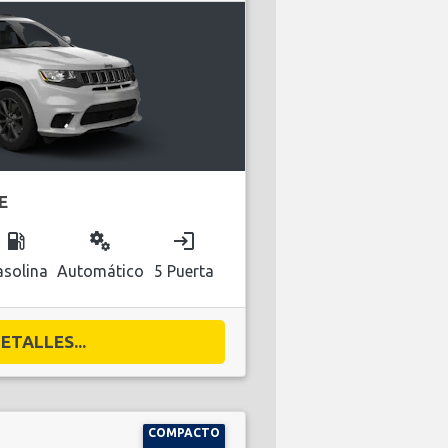
E
local_gas_station
miscellaneous_services
login
solina
Automático
5 Puerta
ETALLES...
COMPACTO