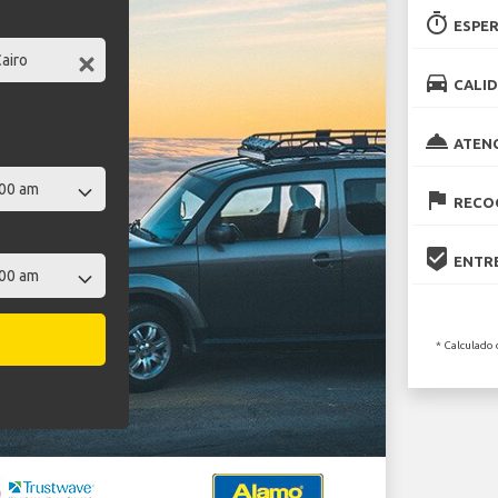
timer
ESPER
directions_car
CALID
room_service
ATEN
flag
RECOG
beenhere
ENTRE
* Calculado 