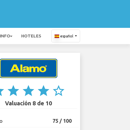
 INFO
HOTELES
español
ar
star
star
star
star_border
Valuación 8 de 10
75 / 100
IO