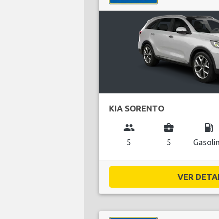
KIA SORENTO
group
business_center
local_gas_station
5
5
Gasoli
VER DETAL