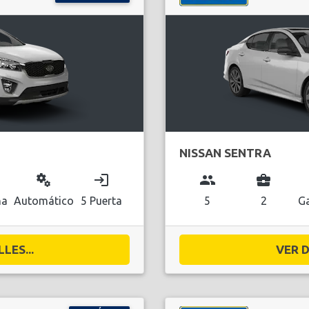
NISSAN SENTRA
miscellaneous_services
login
group
business_center
na
Automático
5 Puerta
5
2
Ga
LES...
VER D