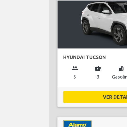
HYUNDAI TUCSON
group
business_center
local_gas_station
5
3
Gasoli
VER DETAL