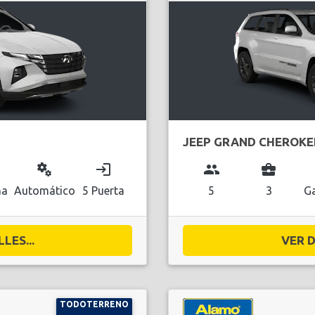
JEEP GRAND CHEROKE
miscellaneous_services
login
group
business_center
na
Automático
5 Puerta
5
3
Ga
LES...
VER D
TODOTERRENO