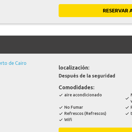
RESERVAR 
localización:
Después de la seguridad
Comodidades:
aire acondicionado
check
check
No Fumar
check
check
Refrescos (Refrescos)
check
check
Wifi
check