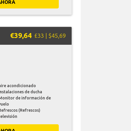
AHORA
€39,64
£33 | $45,69
aire acondicionado
instalaciones de ducha
Monitor de información de
vuelo
Refrescos (Refrescos)
televisión
AHORA