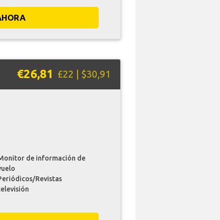
AHORA
€26,81
£22 | $30,91
Monitor de información de
vuelo
Periódicos/Revistas
televisión