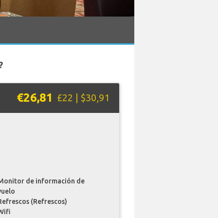
?
€26,81
£22 | $30,91
Monitor de información de
vuelo
Refrescos (Refrescos)
Wifi