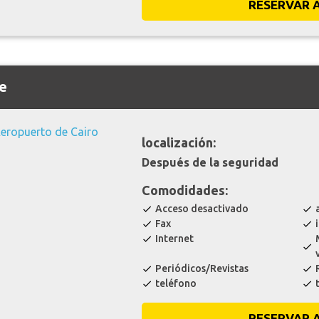
RESERVAR 
e
localización:
Después de la seguridad
Comodidades:
Acceso desactivado
check
check
Fax
check
check
Internet
check
check
Periódicos/Revistas
check
check
teléfono
check
check
RESERVAR 