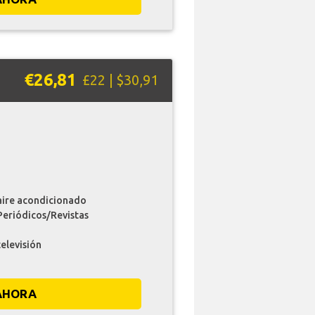
€26,81
£22 | $30,91
aire acondicionado
Periódicos/Revistas
televisión
AHORA