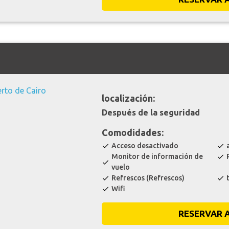
localización:
Después de la seguridad
Comodidades:
Acceso desactivado
check
check
Monitor de información de
check
check
vuelo
Refrescos (Refrescos)
check
check
Wifi
check
RESERVAR 