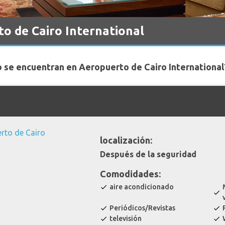
o de Cairo International
 se encuentran en Aeropuerto de Cairo International
localización:
Después de la seguridad
Comodidades:
aire acondicionado
check
check
Periódicos/Revistas
check
check
televisión
check
check