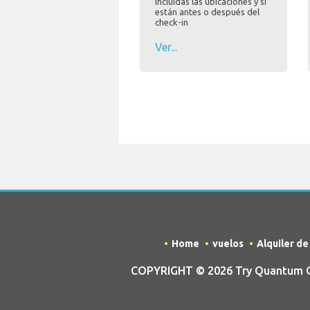
incluidas las ubicaciones y si
están antes o después del
check-in
Ver...
Home
vuelos
Alquiler d
COPYRIGHT © 2026 Try Quantum OU 